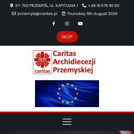
37-700 PRZEMYŚL, UL. KAPITULNA 1
+48 16 676 90 60
przemysl@caritas.pl
Thursday, 6th August 2026
SKLEP
Carit
Strona Caritas
Archidiecezji
Archidie
Przemyskiej –
pomoc
Przemys
potrzebującym
dzieła
miłosierdzia