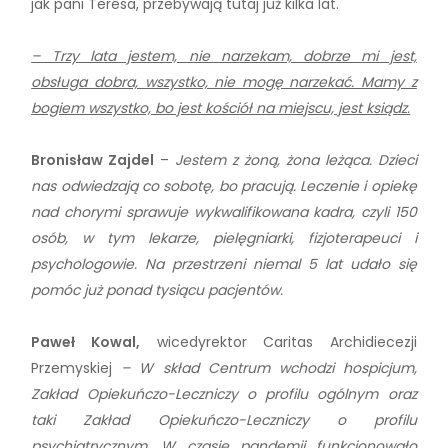
jak pani Teresa, przebywają tutaj już kilka lat.
– Trzy lata jestem, nie narzekam, dobrze mi jest,
obsługa dobra, wszystko, nie mogę narzekać. Mamy z
bogiem wszystko, bo jest kościół na miejscu, jest ksiądz.
Bronisław Zajdel
–
Jestem z żoną, żona leżąca. Dzieci
nas odwiedzają co sobotę, bo pracują. Leczenie i opiekę
nad chorymi sprawuje wykwalifikowana kadra, czyli 150
osób, w tym lekarze, pielęgniarki, fizjoterapeuci i
psychologowie. Na przestrzeni niemal 5 lat udało się
pomóc już ponad tysiącu pacjentów.
Paweł Kowal,
wicedyrektor Caritas Archidiecezji
Przemyskiej
– W skład Centrum wchodzi hospicjum,
Zakład Opiekuńczo-Leczniczy o profilu ogólnym oraz
taki Zakład Opiekuńczo-Leczniczy o profilu
psychiatrycznym. W czasie pandemii funkcjonowało