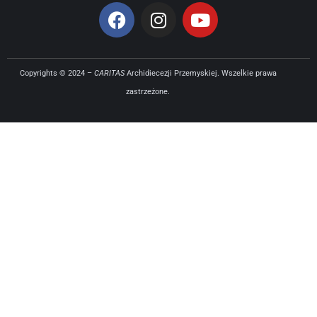
Copyrights © 2024 –
CARITAS
Archidiecezji Przemyskiej. Wszelkie prawa
zastrzeżone.