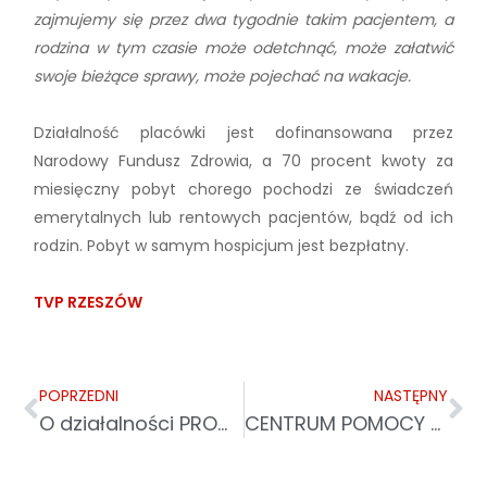
zajmujemy się przez dwa tygodnie takim pacjentem, a
rodzina w tym czasie może odetchnąć, może załatwić
swoje bieżące sprawy, może pojechać na wakacje.
Działalność placówki jest dofinansowana przez
Narodowy Fundusz Zdrowia, a 70 procent kwoty za
miesięczny pobyt chorego pochodzi ze świadczeń
emerytalnych lub rentowych pacjentów, bądź od ich
rodzin. Pobyt w samym hospicjum jest bezpłatny.
TVP RZESZÓW
POPRZEDNI
NASTĘPNY
O działalności PROWES
CENTRUM POMOCY MIGRANTOM I UCHODZCOM W PRZEMYŚLU PRZY CARITAS ARCHIDIECEZJI PRZEMYSKIEJ