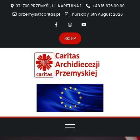
37-700 PRZEMYŚL, UL. KAPITULNA 1
+48 16 676 90 60
przemysl@caritas.pl
Thursday, 6th August 2026
SKLEP
Carit
Strona Caritas
Archidiecezji
Archidie
Przemyskiej –
pomoc
Przemys
potrzebującym
dzieła
miłosierdzia