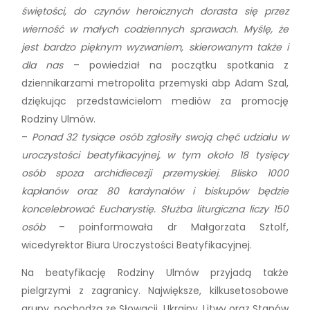
świętości, do czynów heroicznych dorasta się przez
wierność w małych codziennych sprawach. Myślę, że
jest bardzo pięknym wyzwaniem, skierowanym także i
dla nas
– powiedział na początku spotkania z
dziennikarzami metropolita przemyski abp Adam Szal,
dziękując przedstawicielom mediów za promocję
Rodziny Ulmów.
–
Ponad 32 tysiące osób zgłosiły swoją chęć udziału w
uroczystości beatyfikacyjnej, w tym około 18 tysięcy
osób spoza archidiecezji przemyskiej. Blisko 1000
kapłanów oraz 80 kardynałów i biskupów będzie
koncelebrować Eucharystię. Służba liturgiczna liczy 150
osób
– poinformowała dr Małgorzata Sztolf,
wicedyrektor Biura Uroczystości Beatyfikacyjnej.
Na beatyfikację Rodziny Ulmów przyjadą także
pielgrzymi z zagranicy. Największe, kilkusetosobowe
grupy, pochodzą ze Słowacji, Ukrainy, Litwy oraz Stanów