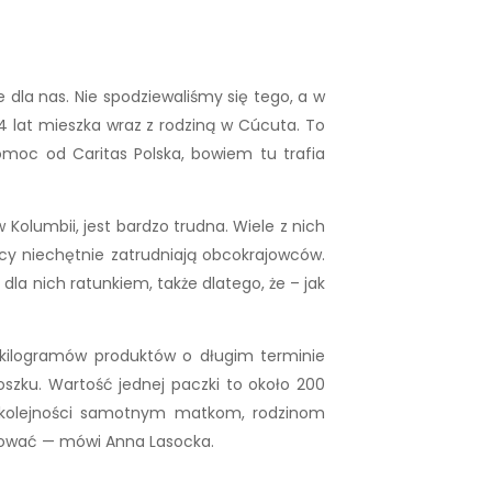
 dla nas. Nie spodziewaliśmy się tego, a w
 4 lat mieszka wraz z rodziną w Cúcuta. To
omoc od Caritas Polska, bowiem tu trafia
Kolumbii, jest bardzo trudna. Wiele z nich
cy niechętnie zatrudniają obcokrajowców.
 dla nich ratunkiem, także dlatego, że – jak
kilogramów produktów o długim terminie
roszku. Wartość jednej paczki to około 200
ej kolejności samotnym matkom, rodzinom
acować — mówi Anna Lasocka.