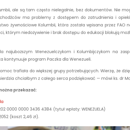
lumbii, ale są tam często nielegalnie, bez dokumentów. Nie mo
uchodźców ma problemy z dostępem do zatrudnienia i opieki 
stwo żywnościowe Kolumbii, która została wpisana przez FAO na
ci, którym niedożywienie i brak dostępu do edukacji blokują możli
la najuboższym Wenezuelczykom i Kolumbijczykom na zasp
ska kontynuuje program Paczka dla Wenezueli.
pomoc trafiała do większej grupy potrzebujących. Wierzę, że dz
erdzia chciałbym z całego serca podziękować — mówi ks. dr Marci
można przekazać:
la
202 0000 0000 3436 4384 (tytuł wpłaty: WENEZUELA)
52 (koszt 2,46 zł).