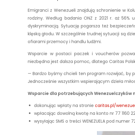
Emigranci z Wenezueli znajdują schronienie w Ko
rodziny. Według badania ONZ z 2021 r. aż 56% 
dyskryminacją. Sytuację pogarsza też bezpieczeń
klęską głodu. W szczególnie trudnej sytuacji są dzie
ofiarami przemocy i handlu ludźmi.
Wsparcie w postaci paczek i voucherów pozwa
niezbędna jest dalsza pomoc, dlatego Caritas Pol
— Bardzo byśmy chcieli ten program rozwijać, by 
Jednocześnie wszystkim wspierającym dzieła miłosi
Wsparcie dla potrzebujących Wenezuelczyków 
dokonując wpłaty na stronie
caritas.pl/wenezue
wpłacając dowolną kwotę na konto nr 77 1160 2
wysyłając SMS o treści WENEZUELA pod numer 720