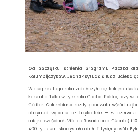
Od początku istnienia programu Paczka dla
Kolumbijczyków. Jednak sytuacja ludzi uciekając
W sierpniu tego roku zakończyła się kolejna dyst
Kolumbii. Tylko w tym roku Caritas Polska, przy ws
Cáritas Colombiana rozdysponowała wśród najba
otrzymali wparcie aż trzykrotnie – w czerwcu
miejscowościach Villa de Rosario oraz Cúcuta) i
400 tys. euro, skorzystało około 11 tysięcy osób. 