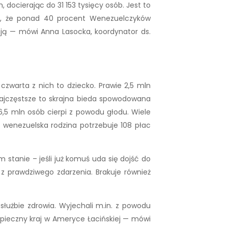
docierając do 31 153 tysięcy osób. Jest to
wią, że ponad 40 procent Wenezuelczyków
ują — mówi Anna Lasocka, koordynator ds.
zwarta z nich to dziecko. Prawie 2,5 mln
najczęstsze to skrajna bieda spowodowana
6,5 mln osób cierpi z powodu głodu. Wiele
wa wenezuelska rodzina potrzebuje 108 płac
 stanie – jeśli już komuś uda się dojść do
 z prawdziwego zdarzenia. Brakuje również
służbie zdrowia. Wyjechali m.in. z powodu
ezpieczny kraj w Ameryce Łacińskiej — mówi