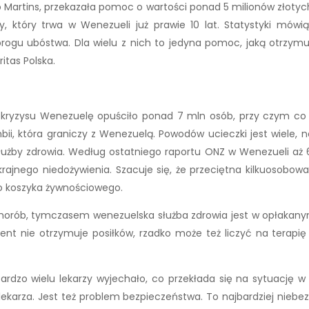
 Martins, przekazała pomoc o wartości ponad 5 milionów złotych, 
y, który trwa w Wenezueli już prawie 10 lat. Statystyki mó
progu ubóstwa. Dla wielu z nich to jedyna pomoc, jaką otrzym
itas Polska.
 kryzysu Wenezuelę opuściło ponad 7 mln osób, przy czym co c
ii, która graniczy z Wenezuelą. Powodów ucieczki jest wiele, 
 służby zdrowia. Według ostatniego raportu ONZ w Wenezueli aż 
 skrajnego niedożywienia. Szacuje się, że przeciętna kilkuosobo
o koszyka żywnościowego.
u chorób, tymczasem wenezuelska służba zdrowia jest w opłakanym
jent nie otrzymuje posiłków, rzadko może też liczyć na terapię
ardzo wielu lekarzy wyjechało, co przekłada się na sytuację w 
 lekarza. Jest też problem bezpieczeństwa. To najbardziej nieb