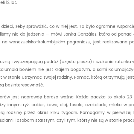
i 12 lat.
zieci, żeby sprawdzić, co w niej jest. To było ogromne wsparcie
ieliśmy nic do jedzenia — mówi Janira González, która od ponad
 na wenezuelsko-kolumbijskim pograniczu, jest realizowana p
zną i wyczerpującą podróż (często pieszo) i szukanie ratunku w 
 Kolumbia bowiem nie jest krajem bogatym, a sami Kolumbijczy
est w stanie utrzymać swojej rodziny. Pomoc, którą otrzymują, jest
zką bezinteresowność.
erów jest naprawdę bardzo ważna. Każda paczka to około 23 
zy innymi ryż, cukier, kawa, olej, fasola, czekolada, mleko w p
całą rodzinę przez okres kilku tygodni. Pomagamy w pierwsz
ciami i osobom starszym, czyli tym, którzy nie są w stanie pr