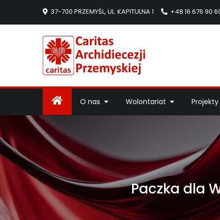
37-700 PRZEMYŚL, UL. KAPITULNA 1
+48 16 676 90 6
Caritas Arc
Strona Caritas Arch
O nas
Wolontariat
Projekty
Paczka dla W