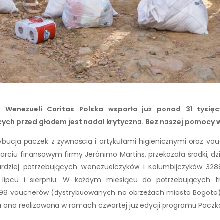
 Wenezueli Caritas Polska wsparła już ponad 31 tysię
ych przed głodem jest nadal krytyczna. Bez naszej pomocy wi
rybucja paczek z żywnością i artykułami higienicznymi oraz v
parciu finansowym firmy Jerónimo Martins, przekazała środki, dzi
rdziej potrzebujących Wenezuelczyków i Kolumbijczyków 3288
, lipcu i sierpniu. W każdym miesiącu do potrzebujących 
 1098 voucherów (dystrybuowanych na obrzeżach miasta Bogota
Była ona realizowana w ramach czwartej już edycji programu Paczk