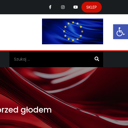
SKLEP
Ot
a
 przed głodem