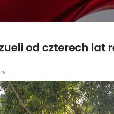
eli od czterech lat r
:48