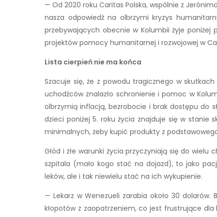
— Od 2020 roku Caritas Polska, wspólnie z Jerónimo
nasza odpowiedź na olbrzymi kryzys humanitarn
przebywających obecnie w Kolumbii żyje poniżej 
projektów pomocy humanitarnej i rozwojowej w Car
Lista cierpień nie ma końca
Szacuje się, że z powodu tragicznego w skutkach
uchodźców znalazło schronienie i pomoc w Kolumb
olbrzymią inflacją, bezrobocie i brak dostępu do
dzieci poniżej 5. roku życia znajduje się w stanie
minimalnych, żeby kupić produkty z podstawoweg
Głód i złe warunki życia przyczyniają się do wiel
szpitala (mało kogo stać na dojazd), to jako pac
leków, ale i tak niewielu stać na ich wykupienie.
— Lekarz w Wenezueli zarabia około 30 dolarów. B
kłopotów z zaopatrzeniem, co jest frustrujące dla