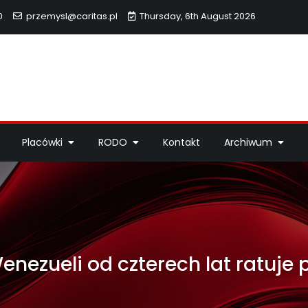
0
przemysl@caritas.pl
Thursday, 6th August 2026
hidiecezji Przemyskiej
idiecezji Przemyskiej – pomoc potrzebującym, dzieła miłosierdzi
Placówki
RODO
Kontakt
Archiwum
enezueli od czterech lat ratuje