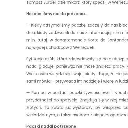
Tomasz Surdel, dziennikarz, który spędził w Wenezuel
Nie mieliśmy nic do jedzenia…
— Kiedy otrzymaliśmy paczkę, zaczęły do nas biec d
dniu, kiedy zadzwonili do nas z informacją, nie m
m.in. tutaj, w departamencie Norte de Santander
najwięcej uchodźców z Wenezueli.
Sytuacja osób, które zdecydowały się na niebezpiec
nadal głoduje, ponieważ nie może znaleźć pracy.
Wiele osób wstydzi się swojej biedy i tego, że nie j
sami mówią – przywraca im nadzieję i wiarę w lud
— Pomoc w postaci paczki żywnościowej i vouch
przydatności do spożycia. Znajdują się w niej międ
złotych. Ta kwota już wystarczy, by wesprzeć 
wielodzietnym, a także osobom z niepełnosprawnoś
Paczki nadal potrzebne