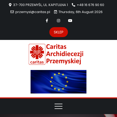
37-700 PRZEMYŚL, UL. KAPITULNA 1
+48 16 676 90 60
przemysl@caritas.pl
Thursday, 6th August 2026
SKLEP
Carit
Strona Caritas
Archidiecezji
Archidie
Przemyskiej –
pomoc
Przemys
potrzebującym
dzieła
miłosierdzia