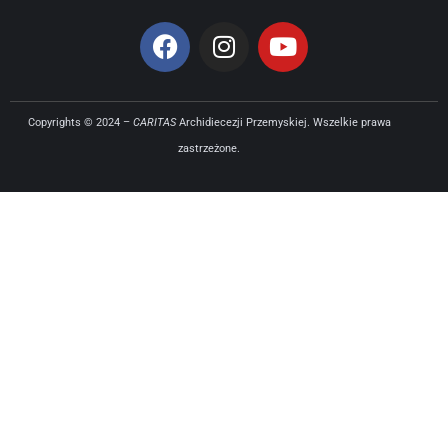
Copyrights © 2024 –
CARITAS
Archidiecezji Przemyskiej. Wszelkie prawa
zastrzeżone.