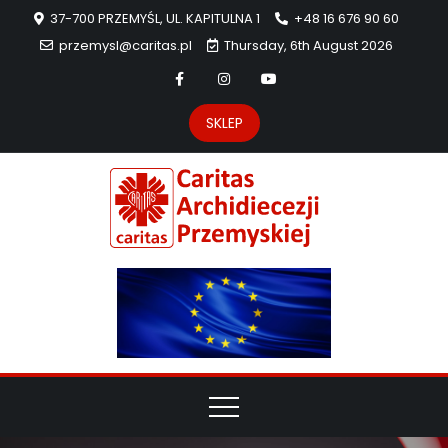
37-700 PRZEMYŚL, UL. KAPITULNA 1
+48 16 676 90 60
przemysl@caritas.pl
Thursday, 6th August 2026
SKLEP
Carit
Strona Caritas
Archidiecezji
Archidie
Przemyskiej –
pomoc
Przemys
potrzebującym
dzieła
miłosierdzia