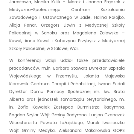
Jarosławia, Monika Kulik – Marek i Joanna Frączek z
Medyczno-Społecznego Centrum Kształcenia
Zawodowego i Ustawicznego w Jaśle, Halina Połojko,
Alicja Penar, Grzegorz Litwin z Medycznej Szkoły
Policealnej w Sanoku oraz Magdalena Zalewska –
Kowal, Anna Kowal i Katarzyna Przybysz z Medycznej
Szkoły Policealnej w Stalowej Woli.
W konferencji wzięli udział także przedstawiciele
pracodawców, m.in. Barbara Stawarz Dyrektor Szpitala
Wojewódzkiego w Przemyślu, Jolanta Majewska
Kierownik Centrum Terapii i Rehabilitacji, Iwona Fudali
Dyrektor Domu Pomocy Społecznej im. św. Brata
Alberta oraz jednostek samorządu terytorialnego, m.
in. Zofia Kawałek Zastępca Burmistrza Radymna,
Bogdan Szylar Wójt Gminy Radymno, Lucjan Czenczek
Wicestarosta Powiatu Leżajskiego, Marek Iwasieczko
Wójt Gminy Medyka, Aleksandra Makarowska GOPS