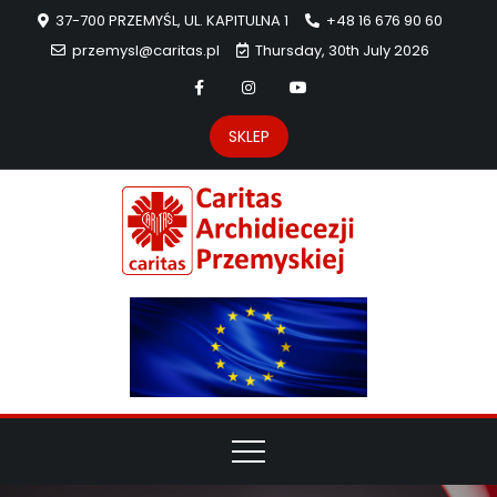
37-700 PRZEMYŚL, UL. KAPITULNA 1
+48 16 676 90 60
przemysl@caritas.pl
Thursday, 30th July 2026
SKLEP
Carit
Strona Caritas
Archidiecezji
Archidie
Przemyskiej –
pomoc
Przemys
potrzebującym
dzieła
miłosierdzia