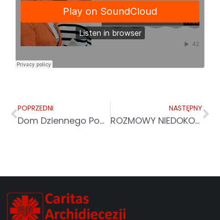
POPRZEDNI
NASTĘPNY
Dom Dziennego Pobytu w Przemyślu
ROZMOWY NIEDOKOŃCZONE: MĘCZEŃSKA RODZINA ULMÓW – SAMARYTANIE Z MARKOWEJ