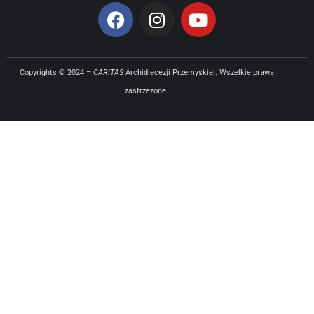
Copyrights © 2024 –
CARITAS
Archidiecezji Przemyskiej. Wszelkie prawa
zastrzeżone.