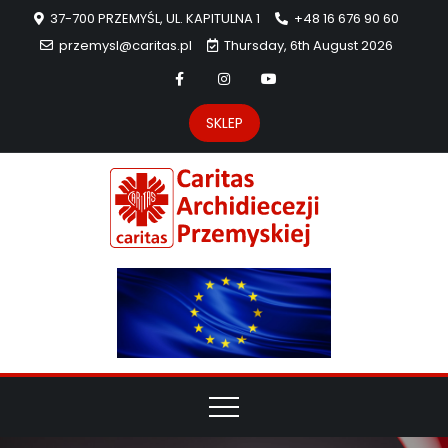
37-700 PRZEMYŚL, UL. KAPITULNA 1
+48 16 676 90 60
przemysl@caritas.pl
Thursday, 6th August 2026
SKLEP
Carit
Strona Caritas
Archidiecezji
Archidie
Przemyskiej –
pomoc
Przemys
potrzebującym
dzieła
miłosierdzia