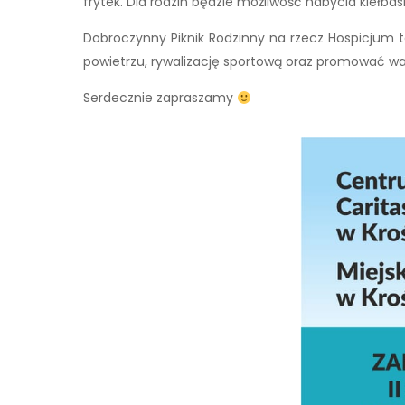
frytek. Dla rodzin będzie możliwość nabycia kiełbaski 
Dobroczynny Piknik Rodzinny na rzecz Hospicjum
powietrzu, rywalizację sportową oraz promować w
Serdecznie zapraszamy