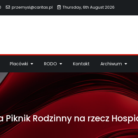
0
przemysl@caritas.pl
Thursday, 6th August 2026
hidiecezji Przemyskiej
idiecezji Przemyskiej – pomoc potrzebującym, dzieła miłosierdzi
Placówki
RODO
Kontakt
Archiwum
 Piknik Rodzinny na rzecz Hospi