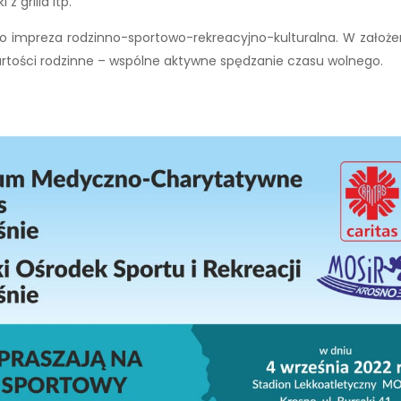
z grilla itp.
 to impreza rodzinno-sportowo-rekreacyjno-kulturalna. W zał
artości rodzinne – wspólne aktywne spędzanie czasu wolnego.