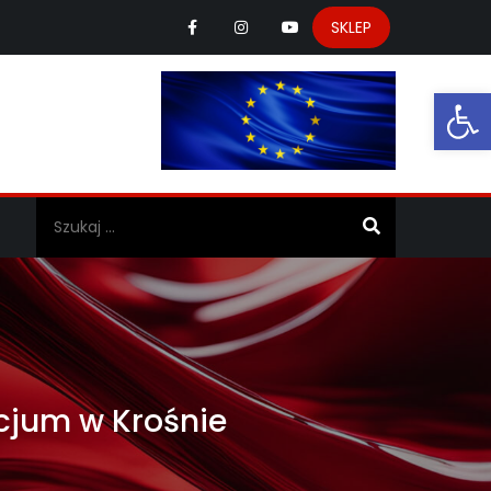
SKLEP
Ot
a
cjum w Krośnie