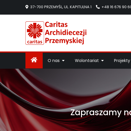
37-700 PRZEMYŚL, UL. KAPITULNA 1
+48 16 676 90 6
Caritas Arc
Strona Caritas Arch
O nas
Wolontariat
Projekty
Zapraszamy na