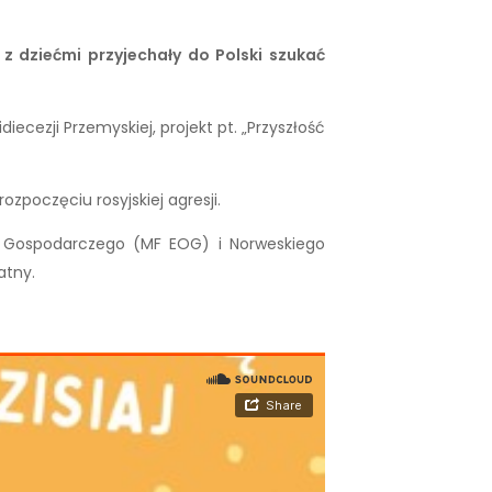
 z dziećmi przyjechały do Polski szukać
iecezji Przemyskiej, projekt pt. „Przyszłość
ozpoczęciu rosyjskiej agresji.
u Gospodarczego (MF EOG) i Norweskiego
atny.