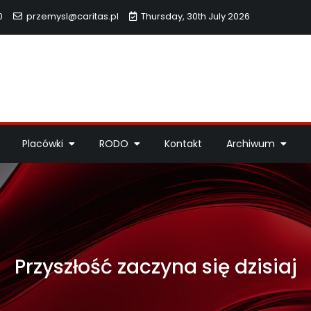
0
przemysl@caritas.pl
Thursday, 30th July 2026
hidiecezji Przemyskiej
idiecezji Przemyskiej – pomoc potrzebującym, dzieła miłosierdzi
Placówki
RODO
Kontakt
Archiwum
Przyszłość zaczyna się dzisiaj