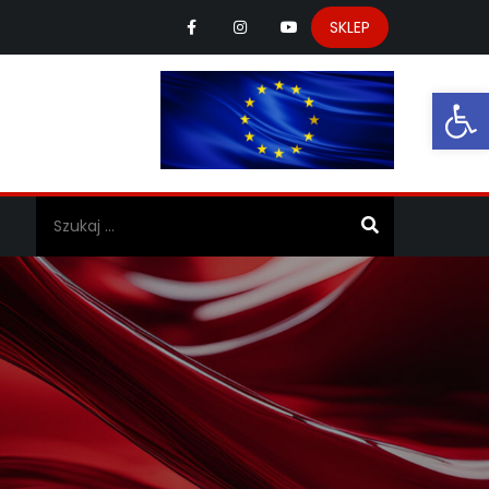
SKLEP
Ot
a