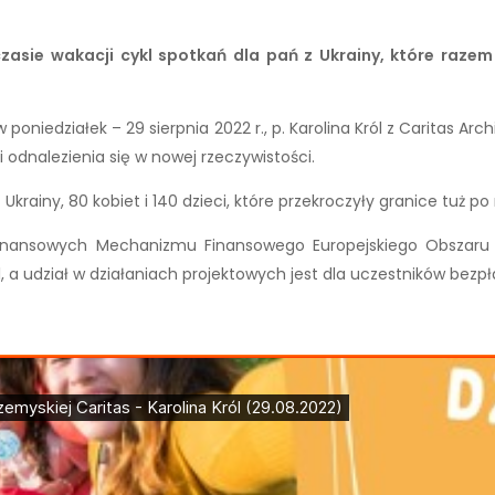
czasie wakacji cykl spotkań dla pań z Ukrainy, które razem
niedziałek – 29 sierpnia 2022 r., p. Karolina Król z Caritas Archid
 i odnalezienia się w nowej rzeczywistości.
ainy, 80 kobiet i 140 dzieci, które przekroczyły granice tuż po r
w finansowych Mechanizmu Finansowego Europejskiego Obszar
a udział w działaniach projektowych jest dla uczestników bezpł