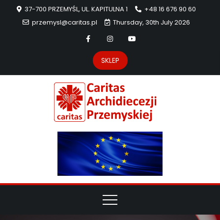
37-700 PRZEMYŚL, UL. KAPITULNA 1
+48 16 676 90 60
przemysl@caritas.pl
Thursday, 30th July 2026
SKLEP
Carit
Strona Caritas
Archidiecezji
Archidie
Przemyskiej –
pomoc
Przemys
potrzebującym
dzieła
miłosierdzia