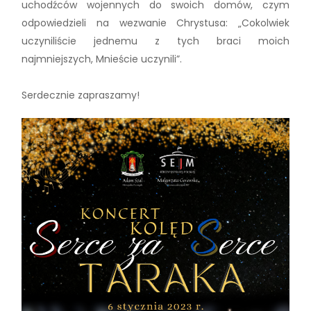
uchodźców wojennych do swoich domów, czym
odpowiedzieli na wezwanie Chrystusa: „Cokolwiek
uczyniliście jednemu z tych braci moich
najmniejszych, Mnieście uczynili”.
Serdecznie zapraszamy!