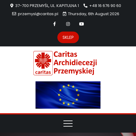
37-700 PRZEMYŚL, UL. KAPITULNA 1
+48 16 676 90 60
przemysl@caritas.pl
Thursday, 6th August 2026
SKLEP
Carit
Strona Caritas
Archidiecezji
Archidie
Przemyskiej –
pomoc
Przemys
potrzebującym
dzieła
miłosierdzia