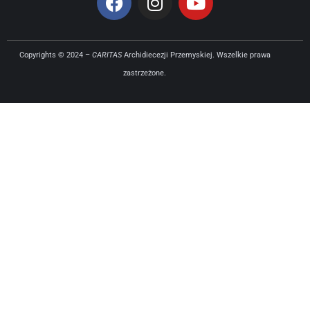
Copyrights © 2024 –
CARITAS
Archidiecezji Przemyskiej. Wszelkie prawa
zastrzeżone.