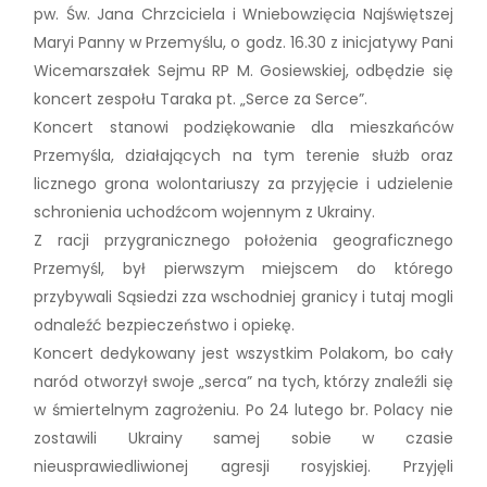
pw. Św. Jana Chrzciciela i Wniebowzięcia Najświętszej
Maryi Panny w Przemyślu, o godz. 16.30 z inicjatywy Pani
Wicemarszałek Sejmu RP M. Gosiewskiej, odbędzie się
koncert zespołu Taraka pt. „Serce za Serce”.
Koncert stanowi podziękowanie dla mieszkańców
Przemyśla, działających na tym terenie służb oraz
licznego grona wolontariuszy za przyjęcie i udzielenie
schronienia uchodźcom wojennym z Ukrainy.
Z racji przygranicznego położenia geograficznego
Przemyśl, był pierwszym miejscem do którego
przybywali Sąsiedzi zza wschodniej granicy i tutaj mogli
odnaleźć bezpieczeństwo i opiekę.
Koncert dedykowany jest wszystkim Polakom, bo cały
naród otworzył swoje „serca” na tych, którzy znaleźli się
w śmiertelnym zagrożeniu. Po 24 lutego br. Polacy nie
zostawili Ukrainy samej sobie w czasie
nieusprawiedliwionej agresji rosyjskiej. Przyjęli