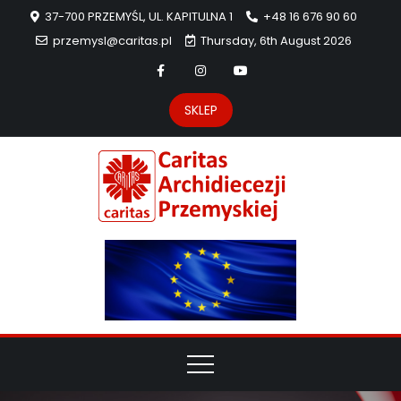
37-700 PRZEMYŚL, UL. KAPITULNA 1
+48 16 676 90 60
przemysl@caritas.pl
Thursday, 6th August 2026
SKLEP
Carit
Strona Caritas
Archidiecezji
Archidie
Przemyskiej –
pomoc
Przemys
potrzebującym
dzieła
miłosierdzia