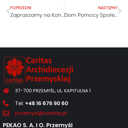
POPRZEDNI
NASTĘPNY
Zapraszamy na Koncert Kolęd w dniu 6 stycznia 2023 r.
Dom Pomocy Społecznej „Światło Nadziei” w Sanoku
37-700 PRZEMYŚL, UL. KAPITULNA 1
Tel:
+48 16 676 90 60
przemysl@caritas.pl
PEKAO S. A. I O. Przemyśl