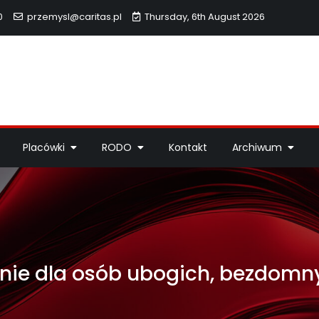
0
przemysl@caritas.pl
Thursday, 6th August 2026
hidiecezji Przemyskiej
idiecezji Przemyskiej – pomoc potrzebującym, dzieła miłosierdzi
Placówki
RODO
Kontakt
Archiwum
anie dla osób ubogich, bezdom