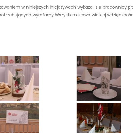
aniem w niniejszych inicjatywach wykazali się pracownicy przem
 potrzebujących wyrażamy Wszystkim słowa wielkiej wdzięcznośc