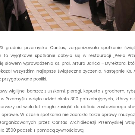
 23 grudnia przemyska Caritas, zorganizowała spotkanie świ
 to wyjątkowe spotkanie odbyło się w restauracji „Perła Pr
się słowem wprowadzenia Ks. prał. Artura Jańca – Dyrektora, 
zekazał wszystkim najlepsze świąteczne życzenia. Następnie Ks
z przygotowane posiłki.
 wigilijne: barszcz z uszkami, pierogi, kapusta z grochem, rybę
 Przemyślu wzięło udział około 300 potrzebujących, którzy nie 
erwszy od wielu lat mogło zasiąść do obficie zastawionego stołu
 oprawie. W czasie spotkania nie zabrakło także oprawy muzyczn
rganizowanych przez Caritas Archidiecezji Przemyskiej wzięł
afiło 2500 paczek z pomocą żywnościową.