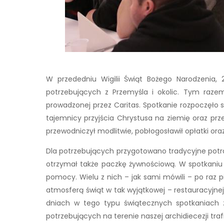
W przededniu Wigilii Świąt Bożego Narodzenia,
potrzebujących z Przemyśla i okolic. Tym razem
prowadzonej przez Caritas. Spotkanie rozpoczęło 
tajemnicy przyjścia Chrystusa na ziemię oraz pr
przewodniczył modlitwie, pobłogosławił opłatki ora
Dla potrzebujących przygotowano tradycyjne potrawy
otrzymał także paczkę żywnościową. W spotkaniu w
pomocy. Wielu z nich – jak sami mówili – po raz pi
atmosferą świąt w tak wyjątkowej – restauracyjnej
dniach w tego typu świątecznych spotkaniach zo
potrzebujących na terenie naszej archidiecezji tr