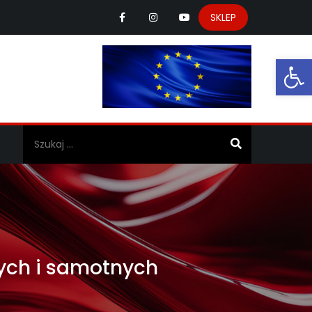
SKLEP
Ot
a
nych i samotnych