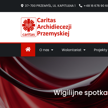
37-700 PRZEMYŚL, UL. KAPITULNA 1
+48 16 676 90 6
Caritas Arc
Strona Caritas Arch
O nas
Wolontariat
Projekty
Wigilijne spotk