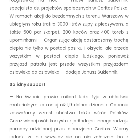
specjalista ds. projektów społecznych w Caritas Polska.
W ramach akcji do bezdomnych z terenu Warszawy w
ubiegłym roku trafiło 3000 litrów zupy z pieczywem, a
także 600 par skarpet, 200 koców oraz 400 toreb z
upominkami. — Organizując akcję dostarczamy trochę
ciepła nie tylko w postaci posiłku i okrycia, ale przede
wszystkim w postaci ciepła ludzkiego, ponieważ
przyjazd patrolu jest przede wszystkim przyjazdem
człowieka do człowieka — dodaje Janusz Sukiennik.
Solidny support
— Na świecie prawie miliard ludzi żyje w ubóstwie
materialnym za mniej niż 1,9 dolara dziennie. Obecnie
zauważamy wzrost ubóstwa także wśród Polaków.
Coraz więcej osób korzysta z jadłodajni i innego rodzaju
pomocy udzielanej przez diecezjalne Caritas. Wiemy
jednak, że nie wszyscy się po nią zgłaszają, bo z