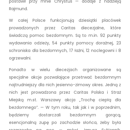
postawił przy mnie Chrystus — dodaje z nadzieją
Rajmund.
W całej Polsce funkcjonują dziesiątki placówek
prowadzonych przez Caritas diecezjalne, które
świadczą pomoc bezdomnym. Są to m.in. 92 punkty
wydawania odzieży, 54 punkty pomocy doraźnej, 23
schroniska dla bezdomnych, 17 łaźni, 12 noclegowni i 8
ogrzewalni.
Ponadto w wielu diecezjach organizowane są
specjalne akcje pozwalające przetrwać bezdomnym
najtrudniejszy dla nich jesienno-zimowy okres. Jedną z
nich jest prowadzona przez Caritas Polska i Straż
Miejską m.st. Warszawy akcja „Trochę ciepłą dla
bezdomnego”. — W tym roku, tak jak i w poprzednim,
będziemy dostarczali bezdomnym gorącą,
esencjonalną zupę po zachodzie słońca, żeby była
rozgrzewką na noc — mówi Janusz Sukiennik,