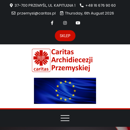
37-700 PRZEMYŚL, UL. KAPITULNA 1
+48 16 676 90 60
przemysl@caritas.pl
Thursday, 6th August 2026
SKLEP
Carit
Strona Caritas
Archidiecezji
Archidie
Przemyskiej –
pomoc
Przemys
potrzebującym
dzieła
miłosierdzia