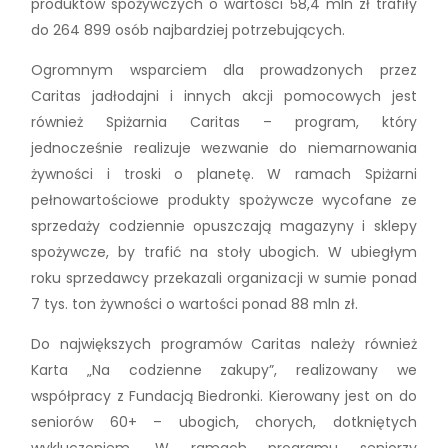
produktów spożywczych o wartości 58,4 mln zł trafiły
do 264 899 osób najbardziej potrzebujących.
Ogromnym wsparciem dla prowadzonych przez
Caritas jadłodajni i innych akcji pomocowych jest
również Spiżarnia Caritas – program, który
jednocześnie realizuje wezwanie do niemarnowania
żywności i troski o planetę. W ramach Spiżarni
pełnowartościowe produkty spożywcze wycofane ze
sprzedaży codziennie opuszczają magazyny i sklepy
spożywcze, by trafić na stoły ubogich. W ubiegłym
roku sprzedawcy przekazali organizacji w sumie ponad
7 tys. ton żywności o wartości ponad 88 mln zł.
Do największych programów Caritas należy również
Karta „Na codzienne zakupy”, realizowany we
współpracy z Fundacją Biedronki. Kierowany jest on do
seniorów 60+ – ubogich, chorych, dotkniętych
wykluczeniem. W ramach programu seniorzy