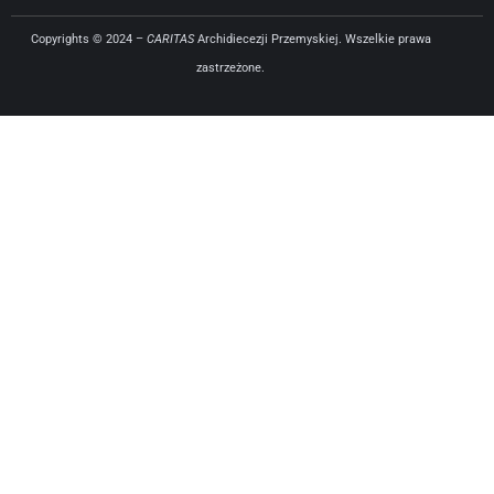
Copyrights © 2024 –
CARITAS
Archidiecezji Przemyskiej. Wszelkie prawa
zastrzeżone.