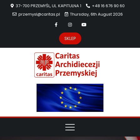
37-700 PRZEMYŚL, UL. KAPITULNA 1
+48 16 676 90 60
przemysl@caritas.pl
Thursday, 6th August 2026
SKLEP
Carit
Strona Caritas
Archidiecezji
Archidie
Przemyskiej –
pomoc
Przemys
potrzebującym
dzieła
miłosierdzia