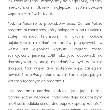
jak sześć lat temu włączyliśmy do niego Syrię, dajemy
mieszkańcom Ukrainy najlepsze, systematyczne
wsparcie — mówi ks. Iżycki.
Rodzina Rodzinie to prowadzony przez Caritas Polska
program humanitarny, który polega m.in. na udzielaniu
stałej pomocy finansowej w lokalnej walucie
najuboższym mieszkańcom krajów pogrążonych w
wojnie lub głębokim kryzysie. Program został
zainicjowany jesienią 2016 roku jako odpowiedź na
dramatyczną sytuację mieszkańców Syrii w czasie
trwającej tam wojny, aby następnie objąć zasięgiem
również Strefę Gazy, Liban oraz Irak. Ukraina jest piątym
krajem włączonym do programu.
Siłą programu Rodzina Rodzinie jest jego forma.
Comiesięczne wsparcie finansowe daje najuboższym
możliwość odbicia się od dna poprzez spłatę zadłużeń,
np. uregulowanie czynszu i rachunków za media.