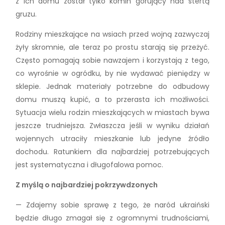
z ich domu został tylko komin górujący nad stertą
gruzu.
Rodziny mieszkające na wsiach przed wojną zazwyczaj
żyły skromnie, ale teraz po prostu starają się przeżyć.
Często pomagają sobie nawzajem i korzystają z tego,
co wyrośnie w ogródku, by nie wydawać pieniędzy w
sklepie. Jednak materiały potrzebne do odbudowy
domu muszą kupić, a to przerasta ich możliwości.
Sytuacja wielu rodzin mieszkających w miastach bywa
jeszcze trudniejsza. Zwłaszcza jeśli w wyniku działań
wojennych utraciły mieszkanie lub jedyne źródło
dochodu. Ratunkiem dla najbardziej potrzebujących
jest systematyczna i długofalowa pomoc.
Z myślą o najbardziej pokrzywdzonych
— Zdajemy sobie sprawę z tego, że naród ukraiński
będzie długo zmagał się z ogromnymi trudnościami,