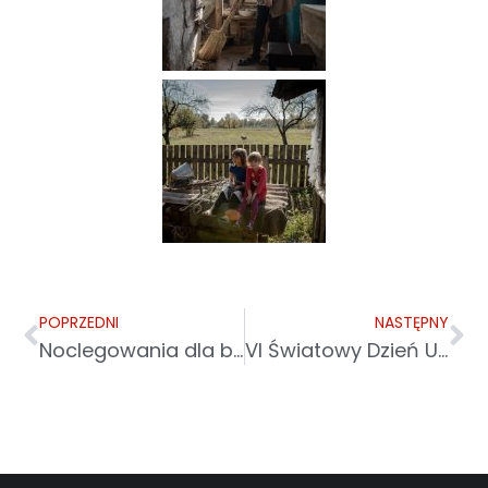
POPRZEDNI
NASTĘPNY
Noclegowania dla bezdomnych mężczyzn w Leżajsku
VI Światowy Dzień Ubogich. Trzeba dostrzegać ich codziennie