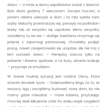
dzieci. — U mnie w domu współlokator został z dziećmi.
Było około godziny 7 wieczorem. Zaczęło huczeć, a
potem rakieta uderzyła w dom i ta fala wybiła nam
szyby. Maluchy przestraszyły się, położyły na podłodze i
leżały tak, aż wszystko się uspokoiło. Mimo wszystko,
zostaliśmy tu we wsi — dodaje. Swietłana utrzymuje się
jedynie z zapomogi państwowej. Chciałaby podjąć
pracę, nawet zarejestrowała się urzędzie, ale nie ma z
kim zostawić dzieci. — Pieniędzy starcza tylko na
jedzenie i drewno opałowe, a na buty, ubrania brakuje
— przyznaje ze smutkiem.
W równie trudnej sytuacji jest rodzina Oleny, która
straciła dorobek życia. — Dziękowaliśmy Bogu za to, że
wszyscy żyją i zaczęliśmy budować nowy dom, bo nie
mamy gdzie mieszkać — mówi kobieta, przytulając
mocniej dwie kilkuletnie córki. Po ataku wojsk rosyjskich