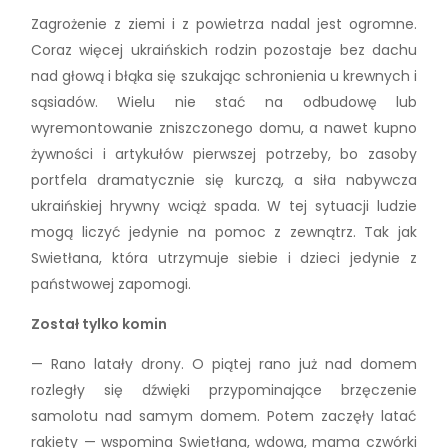
Zagrożenie z ziemi i z powietrza nadal jest ogromne.
Coraz więcej ukraińskich rodzin pozostaje bez dachu
nad głową i błąka się szukając schronienia u krewnych i
sąsiadów. Wielu nie stać na odbudowę lub
wyremontowanie zniszczonego domu, a nawet kupno
żywności i artykułów pierwszej potrzeby, bo zasoby
portfela dramatycznie się kurczą, a siła nabywcza
ukraińskiej hrywny wciąż spada. W tej sytuacji ludzie
mogą liczyć jedynie na pomoc z zewnątrz. Tak jak
Swietłana, która utrzymuje siebie i dzieci jedynie z
państwowej zapomogi.
Został tylko komin
— Rano latały drony. O piątej rano już nad domem
rozległy się dźwięki przypominające brzęczenie
samolotu nad samym domem. Potem zaczęły latać
rakiety — wspomina Swietłana, wdowa, mama czwórki