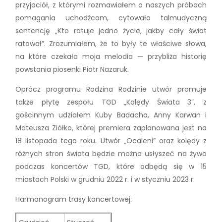
przyjaciół, z którymi rozmawiałem o naszych próbach
pomagania uchodźcom, cytowało talmudyczną
sentencję „Kto ratuje jedno życie, jakby cały świat
ratował”. Zrozumiałem, że to były te właściwe słowa,
na które czekała moja melodia — przybliża historię
powstania piosenki Piotr Nazaruk.
Oprócz programu Rodzina Rodzinie utwór promuje
także płytę zespołu TGD „Kolędy Świata 3”, z
gościnnym udziałem Kuby Badacha, Anny Karwan i
Mateusza Ziółko, której premiera zaplanowana jest na
18 listopada tego roku. Utwór „Ocaleni” oraz kolędy z
różnych stron świata będzie można usłyszeć na żywo
podczas koncertów TGD, które odbędą się w 15
miastach Polski w grudniu 2022 r. i w styczniu 2023 r.
Harmonogram trasy koncertowej: