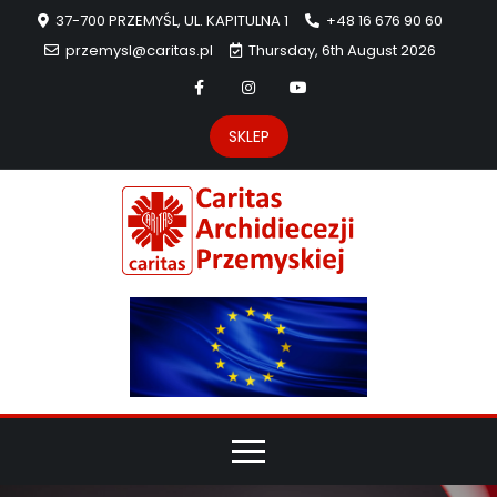
37-700 PRZEMYŚL, UL. KAPITULNA 1
+48 16 676 90 60
przemysl@caritas.pl
Thursday, 6th August 2026
SKLEP
Carit
Strona Caritas
Archidiecezji
Archidie
Przemyskiej –
pomoc
Przemys
potrzebującym
dzieła
miłosierdzia