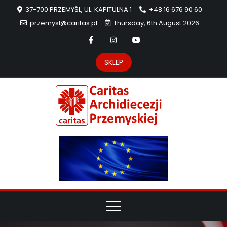
37-700 PRZEMYŚL, UL. KAPITULNA 1
+48 16 676 90 60
przemysl@caritas.pl
Thursday, 6th August 2026
SKLEP
Carit
Strona Caritas
Archidiecezji
Archidie
Przemyskiej –
pomoc
Przemys
potrzebującym
dzieła
miłosierdzia