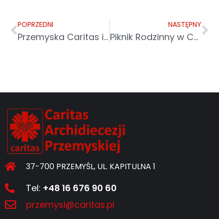
POPRZEDNI
NASTĘPNY
Przemyska Caritas i Polskie Radio Rzeszów na rzecz ofiar wojny
Piknik Rodzinny w Caritas w Wysokiej
37-700 PRZEMYŚL, UL. KAPITULNA 1
Tel:
+48 16 676 90 60
przemysl@caritas.pl