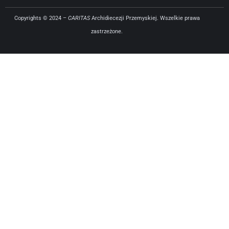
Copyrights © 2024 –
CARITAS
Archidiecezji Przemyskiej. Wszelkie prawa
zastrzeżone.