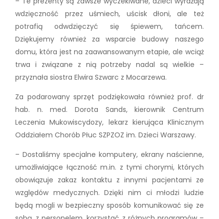
– Te prezenty są zawsze wyczekiwane, dzieci wyrażają
wdzięczność przez uśmiech, uścisk dłoni, ale też
potrafią odwdzięczyć się śpiewem, tańcem.
Dziękujemy również za wsparcie budowy naszego
domu, która jest na zaawansowanym etapie, ale wciąż
trwa i związane z nią potrzeby nadal są wielkie –
przyznała siostra Elwira Szwarc z Mocarzewa.
Za podarowany sprzęt podziękowała również prof. dr
hab. n. med. Dorota Sands, kierownik Centrum
Leczenia Mukowiscydozy, lekarz kierująca Klinicznym
Oddziałem Chorób Płuc SZPZOZ im. Dzieci Warszawy.
– Dostaliśmy specjalne komputery, ekrany naścienne,
umożliwiające łączność m.in. z tymi chorymi, których
obowiązuje zakaz kontaktu z innymi pacjentami ze
względów medycznych. Dzięki nim ci młodzi ludzie
będą mogli w bezpieczny sposób komunikować się ze
sobą, z personelem, korzystać z różnych programów –