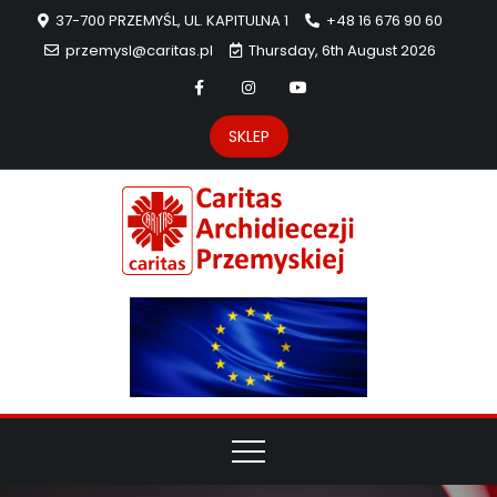
37-700 PRZEMYŚL, UL. KAPITULNA 1
+48 16 676 90 60
przemysl@caritas.pl
Thursday, 6th August 2026
SKLEP
Carit
Strona Caritas
Archidiecezji
Archidie
Przemyskiej –
pomoc
Przemys
potrzebującym
dzieła
miłosierdzia