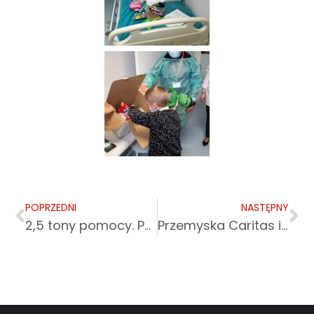
POPRZEDNI
NASTĘPNY
2,5 tony pomocy. Paczka dla Ukrainy od podkarpackiej KAS
Przemyska Caritas i Polskie Radio Rzeszów na rzecz ofiar wojny