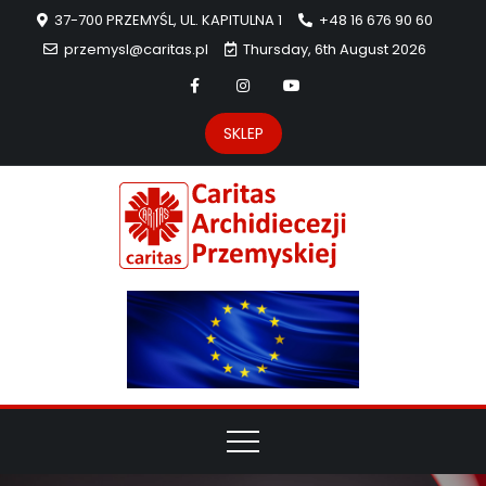
37-700 PRZEMYŚL, UL. KAPITULNA 1
+48 16 676 90 60
przemysl@caritas.pl
Thursday, 6th August 2026
SKLEP
Carit
Strona Caritas
Archidiecezji
Archidie
Przemyskiej –
pomoc
Przemys
potrzebującym
dzieła
miłosierdzia