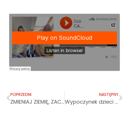
POPRZEDNI
NASTĘPNY
ZMIENIAJ ZIEMIĘ, ZACZNIJ OD SIEBIE. STARTUJE 9. EDYCJA TYGODNIA LAUDATO SI
Wypoczynek dzieci z Ukrainy w Bieszczadach