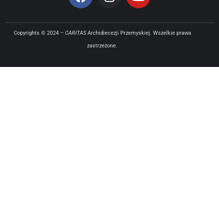
Copyrights © 2024 –
CARITAS
Archidiecezji Przemyskiej. Wszelkie prawa
zastrzeżone.