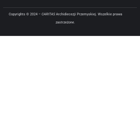
Copyrights © 2024 –
CARITAS
Archidiecezji Przemyskiej. Wszelkie prawa
zastrzeżone.