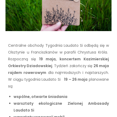
Centralne obchody Tygodnia Laudato Si odbędą się w
Olsztynie u Franciszkanów w parafii Chrystusa Króla.
Rozpoczną się
19 maja, koncertem Kazimierskiej
Orkiestry Dziadowskiej
. Tydzień zakończy się
26 maja
rajdem rowerowym
dla najmłodszych i najstarszych.
W ciągu tygodnia Laudato Si
19 – 26 maja
planowane
są:
ws
póln
e
, otwarte śniadania
warsztaty ekologiczne Zielonej Ambasady
Laudato Si
warsztaty renowacji mebli