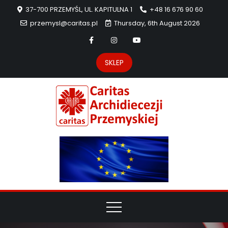
37-700 PRZEMYŚL, UL. KAPITULNA 1
+48 16 676 90 60
przemysl@caritas.pl
Thursday, 6th August 2026
SKLEP
Carit
Strona Caritas
Archidiecezji
Archidie
Przemyskiej –
pomoc
Przemys
potrzebującym
dzieła
miłosierdzia