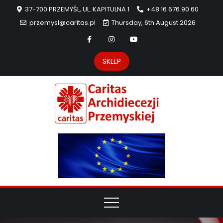
37-700 PRZEMYŚL, UL. KAPITULNA 1
+48 16 676 90 60
przemysl@caritas.pl
Thursday, 6th August 2026
SKLEP
Carit
Strona Caritas
Archidiecezji
Archidie
Przemyskiej –
pomoc
Przemys
potrzebującym
dzieła
miłosierdzia