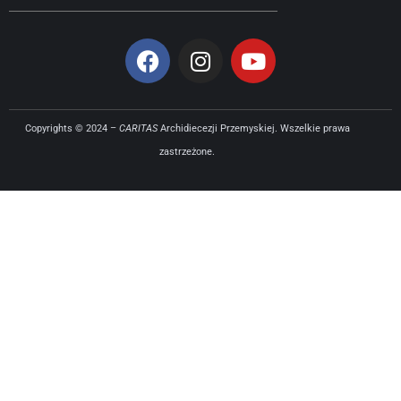
Copyrights © 2024 –
CARITAS
Archidiecezji Przemyskiej. Wszelkie prawa
zastrzeżone.