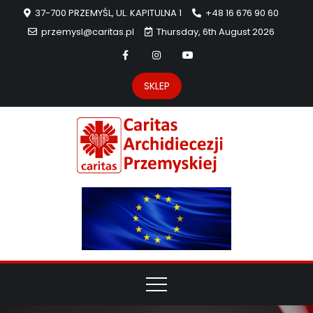
37-700 PRZEMYŚL, UL. KAPITULNA 1
+48 16 676 90 60
przemysl@caritas.pl
Thursday, 6th August 2026
SKLEP
Carit
Strona Caritas
Archidiecezji
Archidie
Przemyskiej –
pomoc
Przemys
potrzebującym
dzieła
miłosierdzia