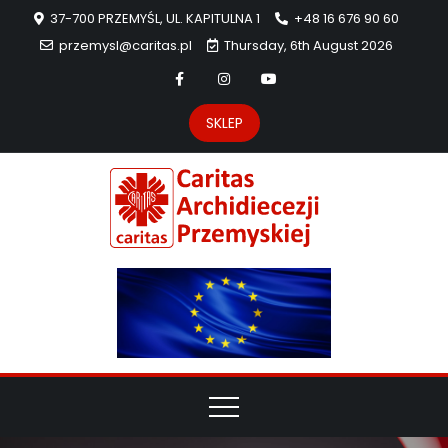
37-700 PRZEMYŚL, UL. KAPITULNA 1
+48 16 676 90 60
przemysl@caritas.pl
Thursday, 6th August 2026
SKLEP
Carit
Strona Caritas
Archidiecezji
Archidie
Przemyskiej –
pomoc
Przemys
potrzebującym
dzieła
miłosierdzia