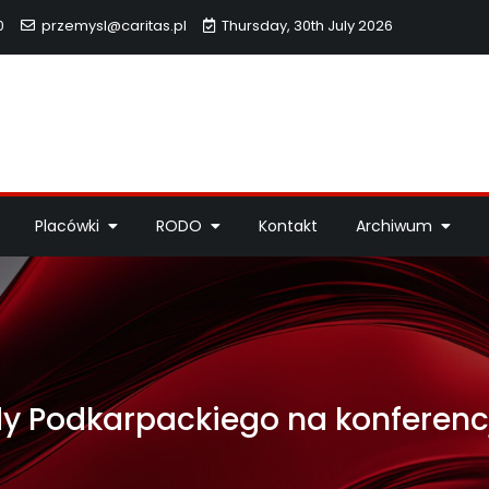
0
przemysl@caritas.pl
Thursday, 30th July 2026
hidiecezji Przemyskiej
idiecezji Przemyskiej – pomoc potrzebującym, dzieła miłosierdzi
Placówki
RODO
Kontakt
Archiwum
y Podkarpackiego na konferencj