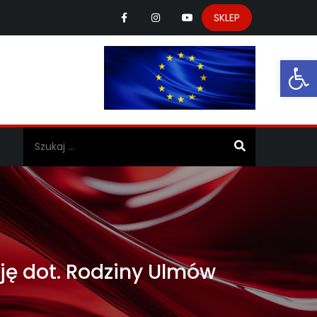
SKLEP
Ot
a
ę dot. Rodziny Ulmów