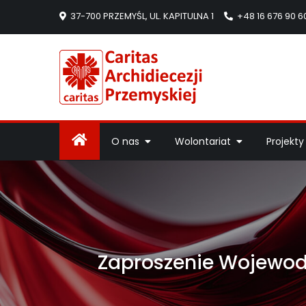
37-700 PRZEMYŚL, UL. KAPITULNA 1
+48 16 676 90 6
Caritas Arc
Strona Caritas Arch
O nas
Wolontariat
Projekty
Zaproszenie Wojewod