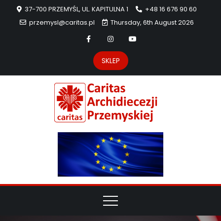
37-700 PRZEMYŚL, UL. KAPITULNA 1
+48 16 676 90 60
przemysl@caritas.pl
Thursday, 6th August 2026
SKLEP
Carit
Strona Caritas
Archidiecezji
Archidie
Przemyskiej –
pomoc
Przemys
potrzebującym
dzieła
miłosierdzia