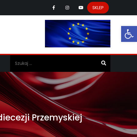
SKLEP
Ot
a
iecezji Przemyskiej