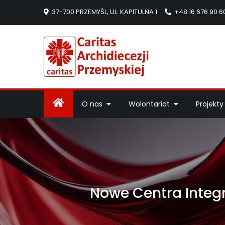
37-700 PRZEMYŚL, UL. KAPITULNA 1
+48 16 676 90 6
Caritas Arc
Strona Caritas Arch
O nas
Wolontariat
Projekty
Nowe Centra Integr