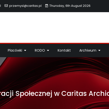
0
przemysl@caritas.pl
Thursday, 6th August 2026
hidiecezji Przemyskiej
idiecezji Przemyskiej – pomoc potrzebującym, dzieła miłosierdzi
Placówki
RODO
Kontakt
Archiwum
acji Społecznej w Caritas Archid