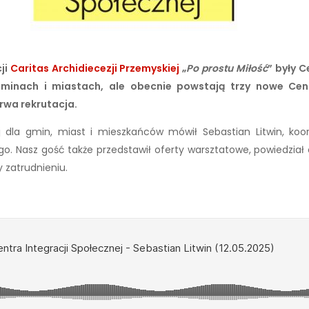
ji
Caritas Archidiecezji Przemyskiej
„
Po prostu Miłość
” były C
inach i miastach, ale obecnie powstają trzy nowe Centr
rwa rekrutacja.
j dla gmin, miast i mieszkańców mówił Sebastian Litwin, koor
go. Nasz gość także przedstawił oferty warsztatowe, powiedział
 zatrudnieniu.