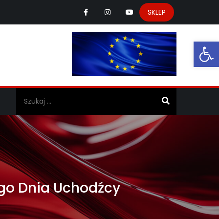
SKLEP
Ot
a
ego Dnia Uchodźcy