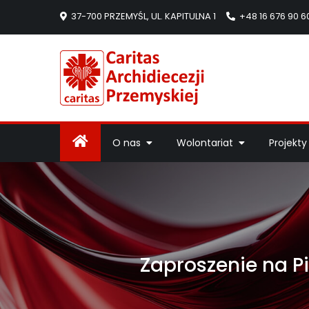
37-700 PRZEMYŚL, UL. KAPITULNA 1
+48 16 676 90 6
Caritas Arc
Strona Caritas Arch
O nas
Wolontariat
Projekty
Zaproszenie na P