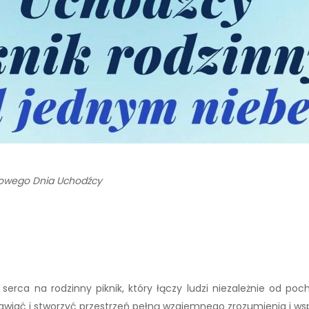
atowego Dnia Uchodźcy
rca na rodzinny piknik, który łączy ludzi niezależnie od pocho
awiać i stworzyć przestrzeń pełną wzajemnego zrozumienia i wsp