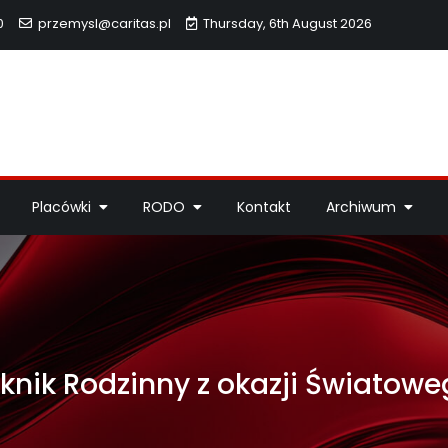
0
przemysl@caritas.pl
Thursday, 6th August 2026
hidiecezji Przemyskiej
idiecezji Przemyskiej – pomoc potrzebującym, dzieła miłosierdzi
Placówki
RODO
Kontakt
Archiwum
iknik Rodzinny z okazji Światow