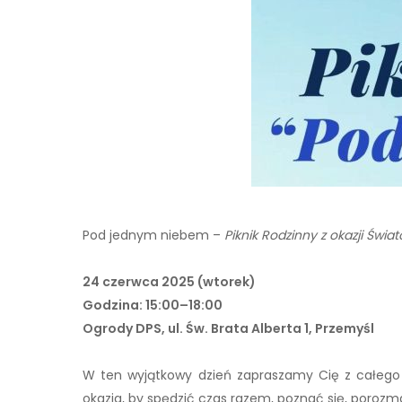
Pod jednym niebem –
Piknik Rodzinny z okazji Świ
24 czerwca 2025 (wtorek)
Godzina: 15:00–18:00
Ogrody DPS, ul. Św. Brata Alberta 1, Przemyśl
W ten wyjątkowy dzień zapraszamy Cię z całego se
okazja, by spędzić czas razem, poznać się, porozm