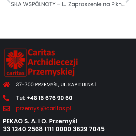
SIŁA WSPÓLNOTY – INTEGRACYJNY PIKNIK PRZY DPS W PRZEMYŚLU
Zaproszenie na Piknik Rodzinny z okazji Światowego Dnia Uchodźcy
37-700 PRZEMYŚL, UL. KAPITULNA 1
Tel:
+48 16 676 90 60
przemysl@caritas.pl
PEKAO S. A. I O. Przemyśl
33 1240 2568 1111 0000 3629 7045