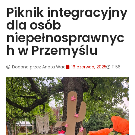
Piknik integracyjny
dla osób
niepełnosprawnyc
h w Przemyślu
Dodane przez
Aneta Wac
16 czerwca, 2025
11:56