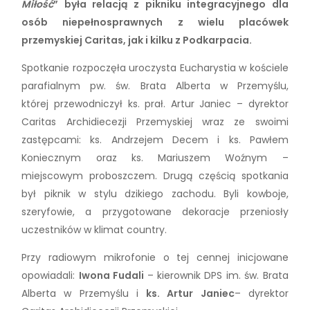
Miłość
” była relacją z pikniku integracyjnego dla
osób niepełnosprawnych z wielu placówek
przemyskiej Caritas, jak i kilku z Podkarpacia.
Spotkanie rozpoczęła uroczysta Eucharystia w kościele
parafialnym pw. św. Brata Alberta w Przemyślu,
której przewodniczył ks. prał. Artur Janiec – dyrektor
Caritas Archidiecezji Przemyskiej wraz ze swoimi
zastępcami: ks. Andrzejem Decem i ks. Pawłem
Koniecznym oraz ks. Mariuszem Woźnym –
miejscowym proboszczem. Drugą częścią spotkania
był piknik w stylu dzikiego zachodu. Byli kowboje,
szeryfowie, a przygotowane dekoracje przeniosły
uczestników w klimat country.
Przy radiowym mikrofonie o tej cennej inicjowane
opowiadali:
Iwona Fudali
– kierownik DPS im. św. Brata
Alberta w Przemyślu i
ks. Artur Janiec
– dyrektor