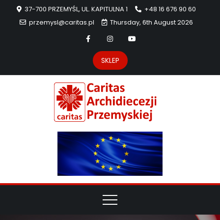
37-700 PRZEMYŚL, UL. KAPITULNA 1
+48 16 676 90 60
przemysl@caritas.pl
Thursday, 6th August 2026
SKLEP
Carit
Strona Caritas
Archidiecezji
Archidie
Przemyskiej –
pomoc
Przemys
potrzebującym
dzieła
miłosierdzia