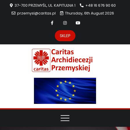
37-700 PRZEMYŚL, UL. KAPITULNA 1
+48 16 676 90 60
przemysl@caritas.pl
Thursday, 6th August 2026
SKLEP
Carit
Strona Caritas
Archidiecezji
Archidie
Przemyskiej –
pomoc
Przemys
potrzebującym
dzieła
miłosierdzia