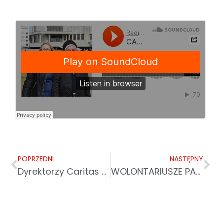
POPRZEDNI
NASTĘPNY
Dyrektorzy Caritas Polska i Caritas Archidiecezji Przemyskiej z wizytą we Lwowie
WOLONTARIUSZE PARAFIALNYCH ZESPOŁÓW CARITAS PIELGRZYMOWALI DO ŁAGIEWNIK