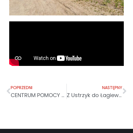
POPRZEDNI
NASTĘPNY
CENTRUM POMOCY MIGRANTOM I UCHODZCOM W PRZEMYŚLU PRZY CARITAS ARCHIDIECEZJI PRZEMYSKIEJ
Z Ustrzyk do Łagiewnik