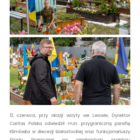
12 czerwca, przy okazji wizyty we Lwowie, Dyrektor
Caritas Polska odwiedził m.in. przygraniczną parafię
Klimówka w diecezji białostockiej oraz funkcjonariuszy
Straży Granicznej na zamkniętym przejściu