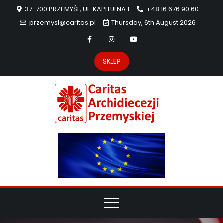
37-700 PRZEMYŚL, UL. KAPITULNA 1
+48 16 676 90 60
przemysl@caritas.pl
Thursday, 6th August 2026
SKLEP
Carit
Strona Caritas
Archidiecezji
Archidie
Przemyskiej –
pomoc
Przemys
potrzebującym
dzieła
miłosierdzia