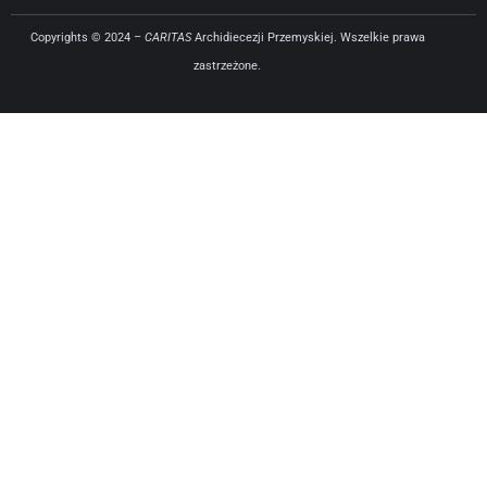
Copyrights © 2024 –
CARITAS
Archidiecezji Przemyskiej. Wszelkie prawa
zastrzeżone.