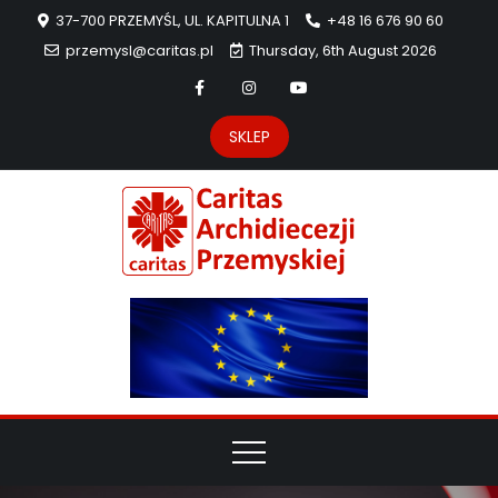
37-700 PRZEMYŚL, UL. KAPITULNA 1
+48 16 676 90 60
przemysl@caritas.pl
Thursday, 6th August 2026
SKLEP
Carit
Strona Caritas
Archidiecezji
Archidie
Przemyskiej –
pomoc
Przemys
potrzebującym
dzieła
miłosierdzia