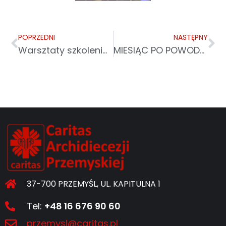
POPRZEDNI
NASTĘPNY
Warsztaty szkoleniowe dla wolontariuszy i liderów programu „Na codzienne zakupy”
MIESIĄC PO POWODZI – CARITAS WCIĄŻ POMAGA POSZKODOWANYM
37-700 PRZEMYŚL, UL. KAPITULNA 1
Tel:
+48 16 676 90 60
przemysl@caritas.pl