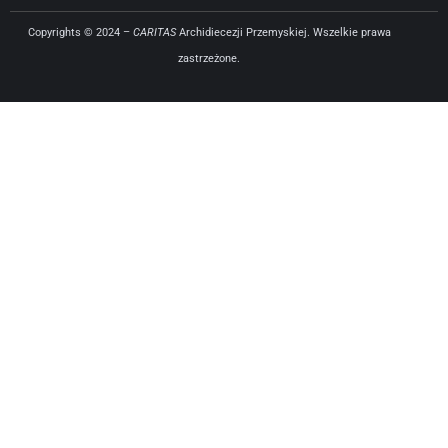
Copyrights © 2024 –
CARITAS
Archidiecezji Przemyskiej. Wszelkie prawa
zastrzeżone.