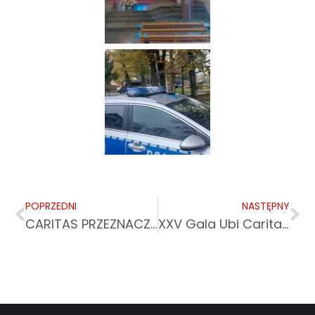
POPRZEDNI
NASTĘPNY
CARITAS PRZEZNACZY 75 MLN NA POMOC DLA POWODZIAN!
XXV Gala Ubi Caritas za nami