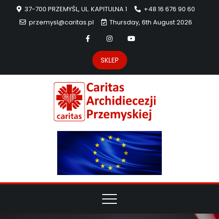
37-700 PRZEMYŚL, UL. KAPITULNA 1
+48 16 676 90 60
przemysl@caritas.pl
Thursday, 6th August 2026
SKLEP
Carit
Strona Caritas
Archidiecezji
Archidie
Przemyskiej –
pomoc
Przemys
potrzebującym
dzieła
miłosierdzia