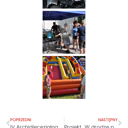
POPRZEDNI
NASTĘPNY
IV Archidiecezjalna Pielgrzymka Osób Starszych i Chorych
Projekt „W drodze po sukces”