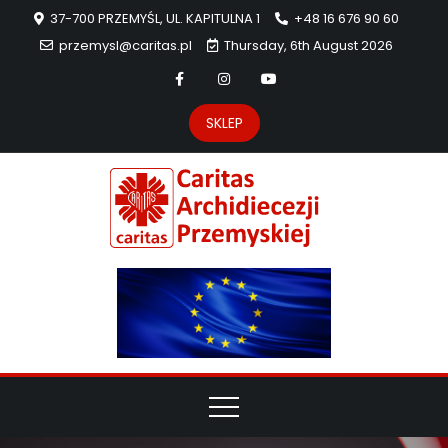
37-700 PRZEMYŚL, UL. KAPITULNA 1
+48 16 676 90 60
przemysl@caritas.pl
Thursday, 6th August 2026
SKLEP
Carit
Strona Caritas
Archidiecezji
Archidie
Przemyskiej –
pomoc
Przemys
potrzebującym
dzieła
miłosierdzia