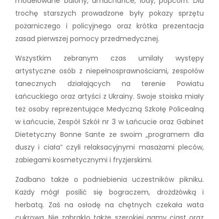
modelowane balony, dmuchańce, lody, popcorn. Dla
trochę starszych prowadzone były pokazy sprzętu
pożarniczego i policyjnego oraz krótka prezentacja
zasad pierwszej pomocy przedmedycznej.
Wszystkim zebranym czas umilały występy
artystyczne osób z niepełnosprawnościami, zespołów
tanecznych działających na terenie Powiatu
Łańcuckiego oraz artyści z Ukrainy. Swoje stoiska miały
też osoby reprezentujące Medyczną Szkołę Policealną
w Łańcucie, Zespół Szkół nr 3 w Łańcucie oraz Gabinet
Dietetyczny Bonne Sante ze swoim „programem dla
duszy i ciała” czyli relaksacyjnymi masażami pleców,
zabiegami kosmetycznymi i fryzjerskimi.
Zadbano także o podniebienia uczestników pikniku.
Każdy mógł posilić się bograczem, drożdżówką i
herbatą. Zaś na osłodę na chętnych czekała wata
cukrowa. Nie zabrakło także szerokiej gamy ciast oraz