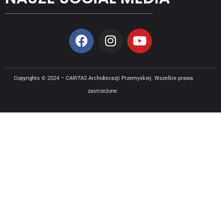
Copyrights © 2024 –
CARITAS
Archidiecezji Przemyskiej. Wszelkie prawa
zastrzeżone.