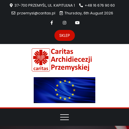
37-700 PRZEMYŚL, UL. KAPITULNA 1
+48 16 676 90 60
przemysl@caritas.pl
Thursday, 6th August 2026
SKLEP
Carit
Strona Caritas
Archidiecezji
Archidie
Przemyskiej –
pomoc
Przemys
potrzebującym
dzieła
miłosierdzia