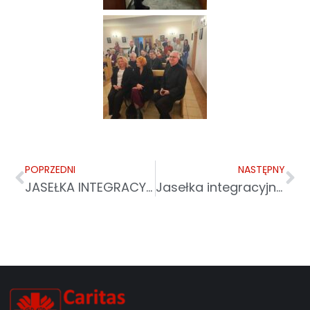
POPRZEDNI
NASTĘPNY
JASEŁKA INTEGRACYJNE W PRZEMYŚLU – WYJĄTKOWE SPOTKANIE LUDZI I SERC
Jasełka integracyjne w Przemyślu