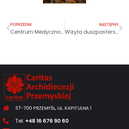
POPRZEDNI
NASTĘPNY
Centrum Medyczno-Charytatywne im. św. Józefa w Przemyślu
Wizyta duszpasterska 2026 w Centrum Charytatywnym w Przemyślu
37-700 PRZEMYŚL, UL. KAPITULNA 1
Tel:
+48 16 676 90 60