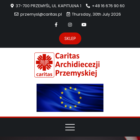
37-700 PRZEMYŚL, UL. KAPITULNA 1
+48 16 676 90 60
przemysl@caritas.pl
Thursday, 30th July 2026
SKLEP
Carit
Strona Caritas
Archidiecezji
Archidie
Przemyskiej –
pomoc
Przemys
potrzebującym
dzieła
miłosierdzia