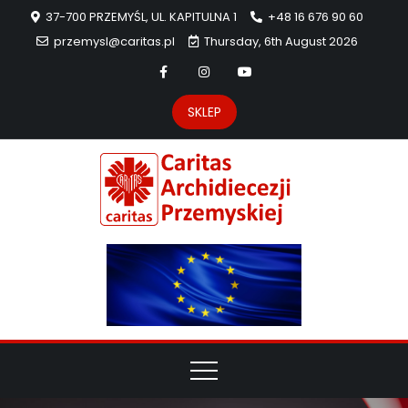
37-700 PRZEMYŚL, UL. KAPITULNA 1
+48 16 676 90 60
przemysl@caritas.pl
Thursday, 6th August 2026
SKLEP
Carit
Strona Caritas
Archidiecezji
Archidie
Przemyskiej –
pomoc
Przemys
potrzebującym
dzieła
miłosierdzia