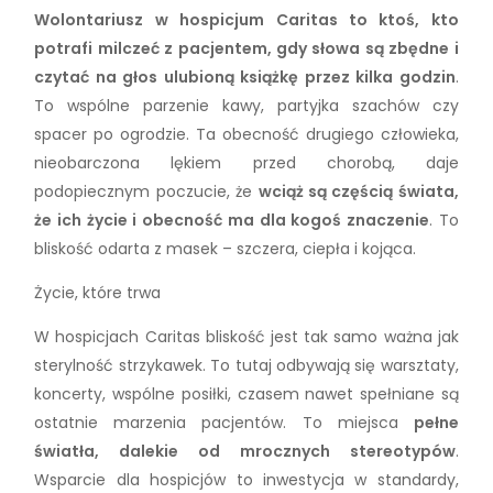
Wolontariusz w hospicjum Caritas to ktoś, kto
potrafi milczeć z pacjentem, gdy słowa są zbędne i
czytać na głos ulubioną książkę przez kilka godzin
.
To wspólne parzenie kawy, partyjka szachów czy
spacer po ogrodzie. Ta obecność drugiego człowieka,
nieobarczona lękiem przed chorobą, daje
podopiecznym poczucie, że
wciąż są częścią świata,
że ich życie i obecność ma dla kogoś znaczenie
. To
bliskość odarta z masek – szczera, ciepła i kojąca.
Życie, które trwa
W hospicjach Caritas bliskość jest tak samo ważna jak
sterylność strzykawek. To tutaj odbywają się warsztaty,
koncerty, wspólne posiłki, czasem nawet spełniane są
ostatnie marzenia pacjentów. To miejsca
pełne
światła, dalekie od mrocznych stereotypów
.
Wsparcie dla hospicjów to inwestycja w standardy,