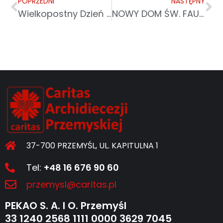
POPRZEDNI
NASTĘPNY
Wielkopostny Dzień Skupienia Pracowników Caritas Archidiecezji Przemyskiej
NOWY DOM ŚW. FAUSTYNY W ZBOISKACH JUŻ OTWARTY
37-700 PRZEMYŚL, UL. KAPITULNA 1
Tel:
+48 16 676 90 60
przemysl@caritas.pl
PEKAO S. A. I O. Przemyśl
33 1240 2568 1111 0000 3629 7045