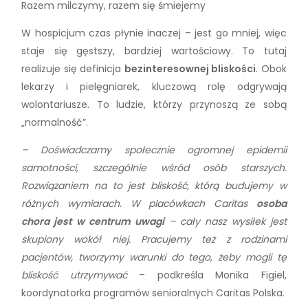
Razem milczymy, razem się śmiejemy
W hospicjum czas płynie inaczej – jest go mniej, więc
staje się gęstszy, bardziej wartościowy. To tutaj
realizuje się definicja
bezinteresownej bliskości
. Obok
lekarzy i pielęgniarek, kluczową rolę odgrywają
wolontariusze. To ludzie, którzy przynoszą ze sobą
„normalność”.
– Doświadczamy społecznie ogromnej epidemii
samotności, szczególnie wśród osób starszych.
Rozwiązaniem na to jest bliskość, którą budujemy w
różnych wymiarach. W placówkach Caritas
osoba
chora jest w centrum uwagi
– cały nasz wysiłek jest
skupiony wokół niej. Pracujemy też z rodzinami
pacjentów, tworzymy warunki do tego, żeby mogli tę
bliskość utrzymywać
– podkreśla Monika Figiel,
koordynatorka programów senioralnych Caritas Polska.