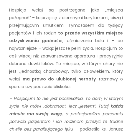
Hospicja wciąż są postrzegane jako „miejsca
pożegnań” – kojarzą się z ciemnymi korytarzami, ciszą i
przejmującym smutkiem. Tymczasem dla tysięcy
pacjentów i ich rodzin
to przede wszystkim miejsce
odzyskiwania godności
, uśmierzania bólu i – co
najważniejsze – wciąż jeszcze pełni życia. Hospicjum to
coś więcej niż zaawansowana aparatura i precyzyjnie
dobrane dawki leków. To miejsce, w którym chory nie
jest „jednostką chorobową”, tylko człowiekiem, który
wciąż
ma prawo do ulubionej herbaty
, rozmowy o
sporcie czy poczucia bliskości.
– Hospicjum to nie jest poczekalnia. To dom, w którym
życie nie mówi „dobranoc”, lecz „jestem”. Tutaj
każda
minuta ma swoją wagę
, a profesjonalizm personelu
pozwala pacjentom i ich rodzinom przeżyć te trudne
chwile bez paraliżującego lęku
– podkreśla ks. Janusz