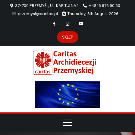
37-700 PRZEMYŚL, UL. KAPITULNA 1
+48 16 676 90 60
przemysl@caritas.pl
Thursday, 6th August 2026
SKLEP
Carit
Strona Caritas
Archidiecezji
Archidie
Przemyskiej –
pomoc
Przemys
potrzebującym
dzieła
miłosierdzia