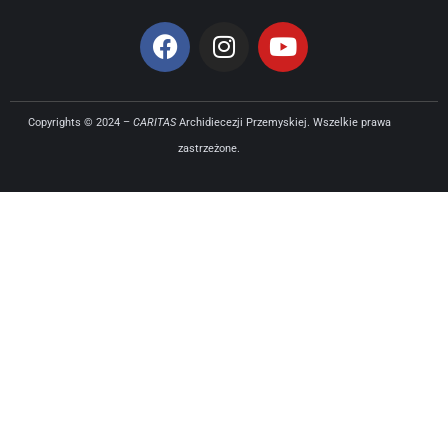
Copyrights © 2024 –
CARITAS
Archidiecezji Przemyskiej. Wszelkie prawa
zastrzeżone.