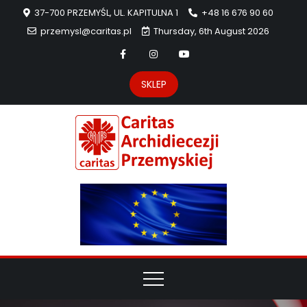
37-700 PRZEMYŚL, UL. KAPITULNA 1
+48 16 676 90 60
przemysl@caritas.pl
Thursday, 6th August 2026
SKLEP
Carit
Strona Caritas
Archidiecezji
Archidie
Przemyskiej –
pomoc
Przemys
potrzebującym
dzieła
miłosierdzia