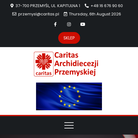
37-700 PRZEMYŚL, UL. KAPITULNA 1
+48 16 676 90 60
przemysl@caritas.pl
Thursday, 6th August 2026
SKLEP
Carit
Strona Caritas
Archidiecezji
Archidie
Przemyskiej –
pomoc
Przemys
potrzebującym
dzieła
miłosierdzia