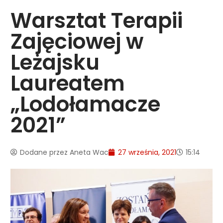
Warsztat Terapii
Zajęciowej w
Leżajsku
Laureatem
„Lodołamacze
2021”
Dodane przez
Aneta Wac
27 września, 2021
15:14