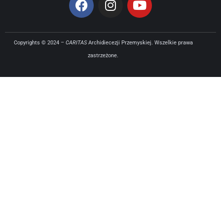
Copyrights © 2024 –
CARITAS
Archidiecezji Przemyskiej. Wszelkie prawa
zastrzeżone.