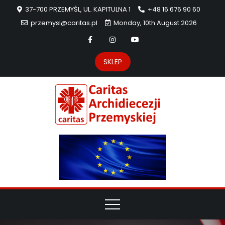
37-700 PRZEMYŚL, UL. KAPITULNA 1
+48 16 676 90 60
przemysl@caritas.pl
Monday, 10th August 2026
SKLEP
Carit
Strona Caritas
Archidiecezji
Archidie
Przemyskiej –
pomoc
Przemys
potrzebującym
dzieła
miłosierdzia