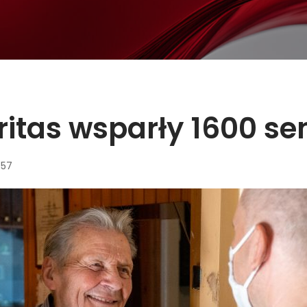
itas wsparły 1600 se
:57