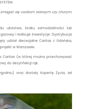
-SYSTEM.
zi zmagać się osobom starszym czy chorym.
u ubóstwa, braku samodzielności lub
azową i realizuje inwestycje. Dystrybucja
ły udział diecezjalne Caritas z Gdańska,
 projekt w Warszawie.
cia Caritas (w której można przechowywać
wy do dezynfekcji rąk.
odniu) oraz dostały Kopertę Życia, żel