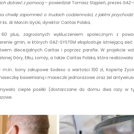
nich dotrzeć z pomocą
– powiedział Tomasz Stępień, prezes GAZ
a chwilę zapomnieć o trudach codzienności, z jakimi przychod
ks. dr Marcin Iżycki, dyrektor Caritas Polska.
60 plus, zagrożonych wykluczeniem społecznym z powod
enie gmin, w których GAZ-SYSTEM eksploatuje istniejącą sieć g
wem diecezjalnych Caritas i poprzez parafie. W projekcie wzię
lonej Góry, Ełku, Łomży, a także Caritas Polska, która realizowała
e m.in.: bony zakupowe Sodexo o wartości 100 zł, Kopertę Ży
eczkę bawełnianą i maseczki jednorazowe oraz żel antywiruso
mywało ciepłe posiłki (dostarczane do domu dwa razy w tyg
azowe.