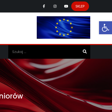
SKLEP
Ot
a
eniorów