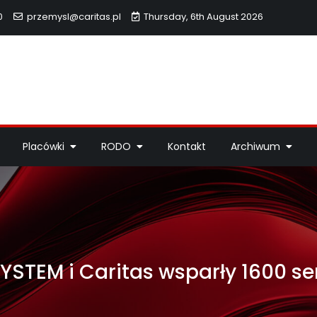
0
przemysl@caritas.pl
Thursday, 6th August 2026
hidiecezji Przemyskiej
idiecezji Przemyskiej – pomoc potrzebującym, dzieła miłosierdzi
Placówki
RODO
Kontakt
Archiwum
STEM i Caritas wsparły 1600 s