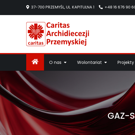
37-700 PRZEMYŚL, UL. KAPITULNA 1
+48 16 676 90 6
Caritas Arc
Strona Caritas Arch
O nas
Wolontariat
Projekty
GAZ-SY