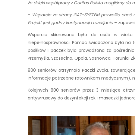
że dzięki współpracy z Caritas Polska mogliśmy do 
–
Wsparcie ze strony GAZ-SYSTEM pozwoliło choć n
Projekt jest godny kontynuacji i rozwijania
– zapewnił 
Wsparcie skierowane było do osób w wieku 
niepełnosprawności. Pomoc świadczona była na ter
posiłków i paczek była prowadzona za pośrednict
Przemyśla, Szczecina, Opola, Sosnowca, Torunia, Zie
800 seniorów otrzymało Paczki Życia, zawierając
informacje potrzebne ratownikom medycznym), mas
Kolejnych 800 seniorów przez 3 miesiące otrzy
antywirusowy do dezynfekcji rąk i maseczki jednor