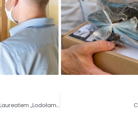
Warsztat Terapii Zajęciowej w Leżajsku Laureatem „Lodołamacze 2021”
C