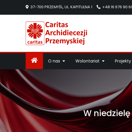
37-700 PRZEMYŚL, UL. KAPITULNA 1
+48 16 676 90 6
Caritas Arc
Strona Caritas Arch
O nas
Wolontariat
Projekty
W niedziel