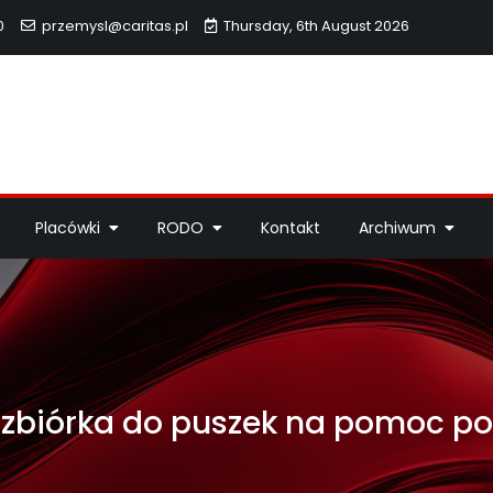
0
przemysl@caritas.pl
Thursday, 6th August 2026
hidiecezji Przemyskiej
idiecezji Przemyskiej – pomoc potrzebującym, dzieła miłosierdzi
Placówki
RODO
Kontakt
Archiwum
ę zbiórka do puszek na pomoc 