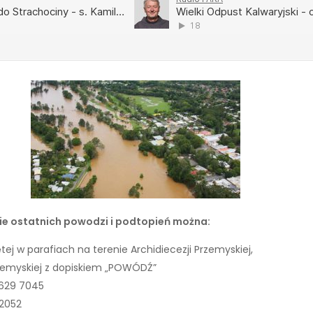
e ostatnich powodzi i podtopień można:
tej w parafiach na terenie Archidiecezji Przemyskiej,
Przemyskiej z dopiskiem „POWÓDŹ”
 3629 7045
72052