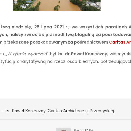
szą niedzielę, 25 lipca 2021 r., we wszystkich parafiach 
ych, należy zwrócić się z modlitwą błagalną za poszkodowa
ą im przekazane poszkodowanym za pośrednictwem
Caritas Ar
mu „
W rytmie wydarzeń
” był
ks. dr Paweł Konieczny
, wicedyrek
tytucję charytatywną na rzecz osób biednych, potrzebujących