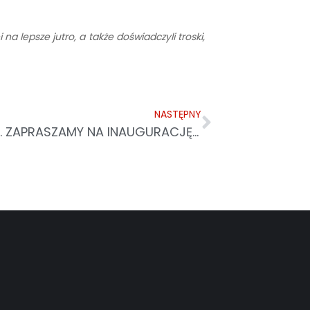
na lepsze jutro, a także doświadczyli troski,
NASTĘPNY
AKADEMIA CARITAS DZIECIOM. ZAPRASZAMY NA INAUGURACJĘ W ZARZECZU