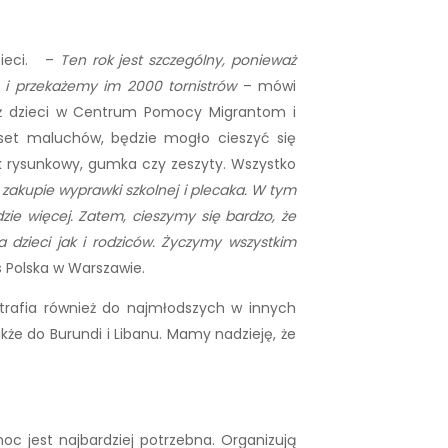
dzieci. –
Ten rok jest szczególny, ponieważ
h i przekażemy im 2000 tornistrów
– mówi
nież dzieci w Centrum Pomocy Migrantom i
aset maluchów, będzie mogło cieszyć się
lok rysunkowy, gumka czy zeszyty. Wszystko
zakupie wyprawki szkolnej i plecaka. W tym
zie więcej. Zatem, cieszymy się bardzo, że
dzieci jak i rodziców. Życzymy wszystkim
 Polska w Warszawie.
rafia również do najmłodszych w innych
akże do Burundi i Libanu. Mamy nadzieję, że
moc jest najbardziej potrzebna. Organizują