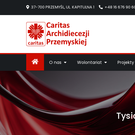
37-700 PRZEMYŚL, UL. KAPITULNA 1
+48 16 676 90 6
Caritas Arc
Strona Caritas Arch
O nas
Wolontariat
Projekty
Tysi