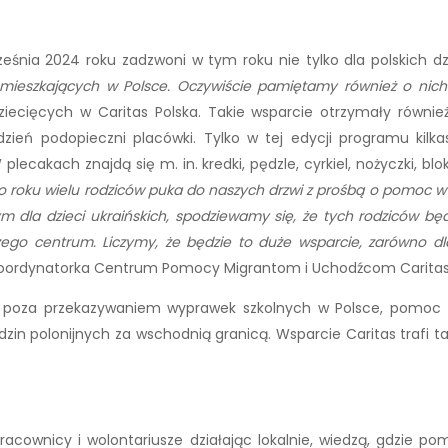
ześnia 2024 roku zadzwoni w tym roku nie tylko dla polskich 
ny mieszkających w Polsce. Oczywiście pamiętamy również o nic
 dziecięcych w Caritas Polska. Takie wsparcie otrzymały rów
ień podopieczni placówki. Tylko w tej edycji programu kilk
lecakach znajdą się m. in. kredki, pędzle, cyrkiel, nożyczki, b
o roku wielu rodziców puka do naszych drzwi z prośbą o pomoc w 
m dla dzieci ukraińskich, spodziewamy się, że tych rodziców będ
 centrum. Liczymy, że będzie to duże wsparcie, zarówno dla 
oordynatorka Centrum Pomocy Migrantom i Uchodźcom Caritas
t poza przekazywaniem wyprawek szkolnych w Polsce, pomoc t
odzin polonijnych za wschodnią granicą. Wsparcie Caritas trafi t
 pracownicy i wolontariusze działając lokalnie, wiedzą, gdzie po