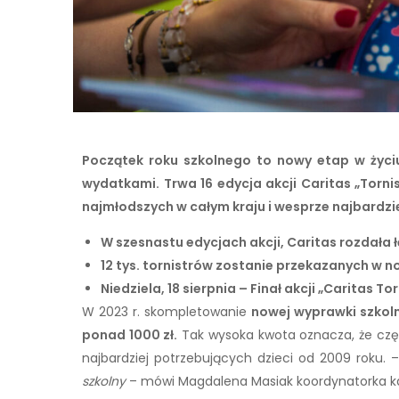
Początek roku szkolnego to nowy etap w życi
wydatkami. Trwa 16 edycja akcji Caritas „Torn
najmłodszych w całym kraju i wesprze najbardzie
W szesnastu edycjach akcji, Caritas rozdała 
12 tys. tornistrów zostanie przekazanych w
Niedziela, 18 sierpnia – Finał akcji „Caritas 
W 2023 r. skompletowanie
nowej wyprawki szkoln
ponad 1000 zł.
Tak wysoka kwota oznacza, że część
najbardziej potrzebujących dzieci od 2009 roku. 
szkolny
– mówi Magdalena Masiak koordynatorka k