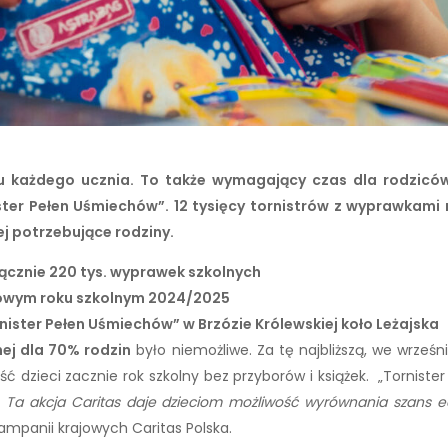
u każdego ucznia. To także wymagający czas dla rodziców
ister Pełen Uśmiechów”. 12 tysięcy tornistrów z wyprawkami
j potrzebujące rodziny.
łącznie 220 tys. wyprawek szkolnych
 nowym roku szkolnym 2024/2025
Tornister Pełen Uśmiechów” w Brzózie Królewskiej koło Leżajska
ej dla 70% rodzin
było niemożliwe. Za tę najbliższą, we wrze
 dzieci zacznie rok szkolny bez przyborów i książek. „Tornist
–
Ta akcja Caritas daje dzieciom możliwość wyrównania szans 
ampanii krajowych Caritas Polska.