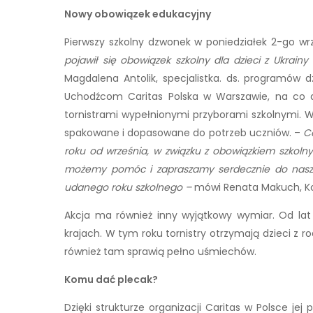
Nowy obowiązek edukacyjny
Pierwszy szkolny dzwonek w poniedziałek 2-go wr
pojawił się obowiązek szkolny dla dzieci z Ukrai
Magdalena Antolik, specjalistka. ds. programów
Uchodźcom Caritas Polska w Warszawie, na co dz
tornistrami wypełnionymi przyborami szkolnymi. W p
spakowane i dopasowane do potrzeb uczniów. –
C
roku od września, w związku z obowiązkiem szkolny
możemy pomóc i zapraszamy serdecznie do naszego
udanego roku szkolnego –
mówi Renata Makuch, K
Akcja ma również inny wyjątkowy wymiar. Od la
krajach. W tym roku tornistry otrzymają dzieci z r
również tam sprawią pełno uśmiechów.
Komu dać plecak?
Dzięki strukturze organizacji Caritas w Polsce jej