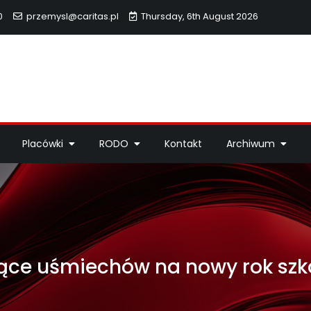
0
przemysl@caritas.pl
Thursday, 6th August 2026
hidiecezji Przemyskiej
idiecezji Przemyskiej – pomoc potrzebującym, dzieła miłosierdzi
Placówki
RODO
Kontakt
Archiwum
ące uśmiechów na nowy rok szk