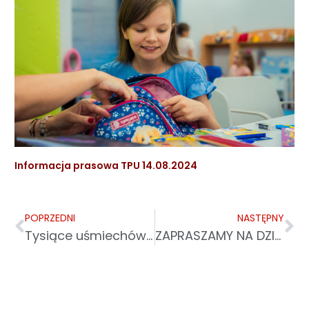
Informacja prasowa TPU 14.08.2024
POPRZEDNI
NASTĘPNY
Tysiące uśmiechów na nowy rok szkolny!
ZAPRASZAMY NA DZIĘKCZYNIENIE ZA DAR BEATYFIKACJI RODZINY ULMÓW