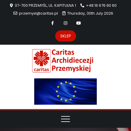
37-700 PRZEMYŚL, UL. KAPITULNA 1
+48 16 676 90 60
przemysl@caritas.pl
Thursday, 30th July 2026
SKLEP
Carit
Strona Caritas
Archidiecezji
Archidie
Przemyskiej –
pomoc
Przemys
potrzebującym
dzieła
miłosierdzia