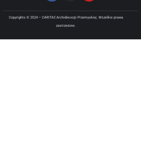
Copyrights © 2024 –
CARITAS
Archidiecezji Przemyskiej. Wszelkie prawa
zastrzeżone.