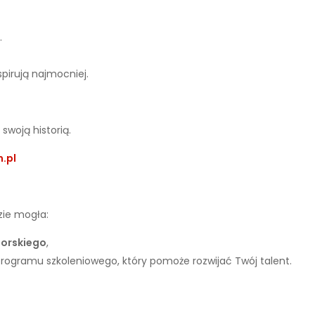
.
spirują najmocniej.
swoją historią.
.pl
zie mogła:
orskiego
,
rogramu szkoleniowego, który pomoże rozwijać Twój talent.