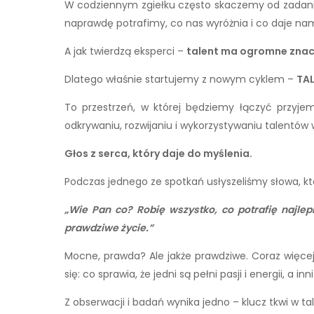
W codziennym zgiełku często skaczemy od zadania 
naprawdę potrafimy, co nas wyróżnia i co daje nam
A jak twierdzą eksperci –
talent ma ogromne znac
Dlatego właśnie startujemy z nowym cyklem –
TA
To przestrzeń, w której będziemy łączyć przy
odkrywaniu, rozwijaniu i wykorzystywaniu talentów
Głos z serca, który daje do myślenia.
Podczas jednego ze spotkań usłyszeliśmy słowa, k
„Wie Pan co? Robię wszystko, co potrafię najle
prawdziwe życie.”
Mocne, prawda? Ale jakże prawdziwe. Coraz więc
się: co sprawia, że jedni są pełni pasji i energii, a in
Z obserwacji i badań wynika jedno – klucz tkwi w t