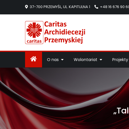
37-700 PRZEMYŚL, UL. KAPITULNA 1
+48 16 676 90 6
Caritas Arc
Strona Caritas Arch
O nas
Wolontariat
Projekty
„Ta