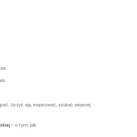
as.
ia.
rpać. Uczyć się, inspirować, szukać własnej
skiej
– o tym, jak: