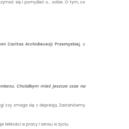
rzymać się i pomyśleć o… sobie. O tym, co
ami Caritas Archidiecezji Przemyskiej
, o
entarzu. Chciałbym mieć jeszcze czas na
ogi czy zmaga się z depresją. Zastanówmy
e lekkości w pracy i sensu w życiu.