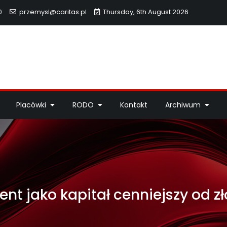
0
przemysl@caritas.pl
Thursday, 6th August 2026
hidiecezji Przemyskiej
idiecezji Przemyskiej – pomoc potrzebującym, dzieła miłosierdzi
Placówki
RODO
Kontakt
Archiwum
lent jako kapitał cenniejszy od zł