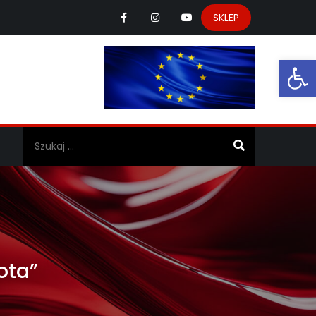
SKLEP
Ot
a
ota”