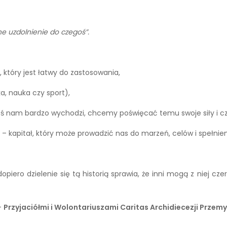
ne uzdolnienie do czegoś”.
 który jest łatwy do zastosowania,
a, nauka czy sport),
coś nam bardzo wychodzi, chcemy poświęcać temu swoje siły i cz
jaki – kapitał, który może prowadzić nas do marzeń, celów i spełnien
opiero dzielenie się tą historią sprawia, że inni mogą z niej cze
–
Przyjaciółmi i Wolontariuszami Caritas Archidiecezji Przemy