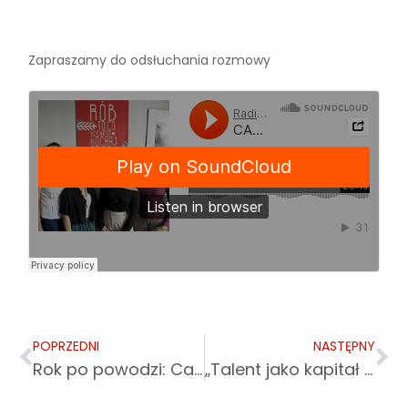
Zapraszamy do odsłuchania rozmowy
POPRZEDNI
NASTĘPNY
Rok po powodzi: Caritas Polska prezentuje raport z działań pomocowych
„Talent jako kapitał cenniejszy od złota”