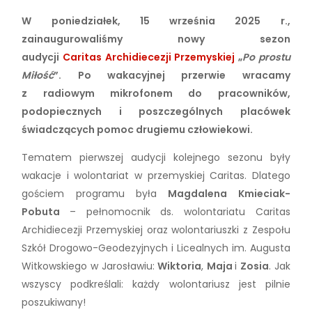
W poniedziałek, 15 września 2025 r.,
zainaugurowaliśmy nowy sezon
audycji
Caritas Archidiecezji Przemyskiej
„
Po prostu
Miłość
”. Po wakacyjnej przerwie
wracamy
z radiowym mikrofonem do pracowników,
podopiecznych i poszczególnych placówek
świadczących pomoc drugiemu człowiekowi.
Tematem pierwszej audycji kolejnego sezonu były
wakacje i wolontariat w przemyskiej Caritas. Dlatego
gościem programu była
Magdalena Kmieciak-
Pobuta
– pełnomocnik ds. wolontariatu Caritas
Archidiecezji Przemyskiej oraz wolontariuszki z Zespołu
Szkół Drogowo-Geodezyjnych i Licealnych im. Augusta
Witkowskiego w Jarosławiu:
Wiktoria
,
Maja
i
Zosia
. Jak
wszyscy podkreślali: każdy wolontariusz jest pilnie
poszukiwany!