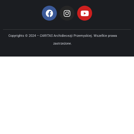
Copyrights © 2024 –
CARITAS
Archidiecezji Przemyskiej. Wszelkie prawa
zastrzeżone.