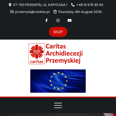
37-700 PRZEMYŚL, UL. KAPITULNA 1
+48 16 676 90 60
przemysl@caritas.pl
Thursday, 6th August 2026
SKLEP
Carit
Strona Caritas
Archidiecezji
Archidie
Przemyskiej –
pomoc
Przemys
potrzebującym
dzieła
miłosierdzia