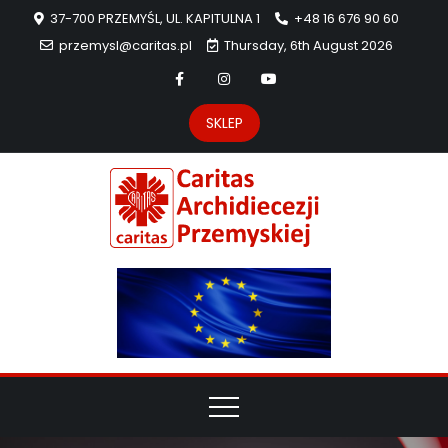
37-700 PRZEMYŚL, UL. KAPITULNA 1
+48 16 676 90 60
przemysl@caritas.pl
Thursday, 6th August 2026
SKLEP
Carit
Strona Caritas
Archidiecezji
Archidie
Przemyskiej –
pomoc
Przemys
potrzebującym
dzieła
miłosierdzia