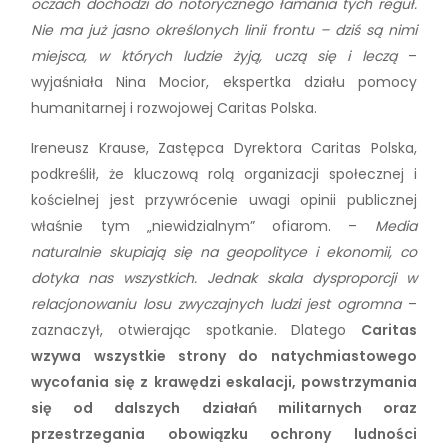
oczach dochodzi do notorycznego łamania tych reguł.
Nie ma już jasno określonych linii frontu – dziś są nimi
miejsca, w których ludzie żyją, uczą się i leczą
–
wyjaśniała Nina Mocior, ekspertka działu pomocy
humanitarnej i rozwojowej Caritas Polska.
Ireneusz Krause, Zastępca Dyrektora Caritas Polska,
podkreślił, że kluczową rolą organizacji społecznej i
kościelnej jest przywrócenie uwagi opinii publicznej
właśnie tym „niewidzialnym” ofiarom. –
Media
naturalnie skupiają się na geopolityce i ekonomii, co
dotyka nas wszystkich. Jednak skala dysproporcji w
relacjonowaniu losu zwyczajnych ludzi jest ogromna
–
zaznaczył, otwierając spotkanie. Dlatego
Caritas
wzywa wszystkie strony do natychmiastowego
wycofania się z krawędzi eskalacji, powstrzymania
się od dalszych działań militarnych oraz
przestrzegania obowiązku ochrony ludności