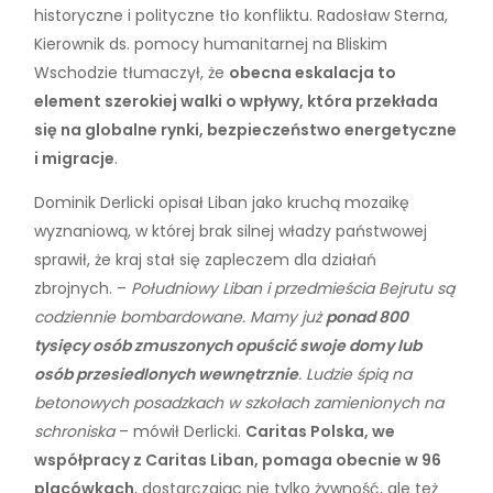
historyczne i polityczne tło konfliktu. Radosław Sterna,
Kierownik ds. pomocy humanitarnej na Bliskim
Wschodzie tłumaczył, że
obecna eskalacja to
element szerokiej walki o wpływy, która przekłada
się na globalne rynki, bezpieczeństwo energetyczne
i migracje
.
Dominik Derlicki opisał Liban jako kruchą mozaikę
wyznaniową, w której brak silnej władzy państwowej
sprawił, że kraj stał się zapleczem dla działań
zbrojnych. –
Południowy Liban i przedmieścia Bejrutu są
codziennie bombardowane. Mamy już
ponad 800
tysięcy osób zmuszonych opuścić swoje domy lub
osób przesiedlonych wewnętrznie
. Ludzie śpią na
betonowych posadzkach w szkołach zamienionych na
schroniska
– mówił Derlicki.
Caritas Polska, we
współpracy z Caritas Liban, pomaga obecnie w 96
placówkach
, dostarczając nie tylko żywność, ale też