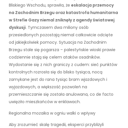
Bliskiego Wschodu, sprawiła, że
eskalacja przemocy
na Zachodnim Brzegu oraz katastrofa humanitarna
w Strefie Gazy niemal zniknęły z agendy światowej
dyskusji
. Tymczasem dwa miliony osób
przesiedlonych pozostają niemal całkowicie odcięte
od jakiejkolwiek pomocy. Sytuacja na Zachodnim
Brzegu stale się pogarsza – palestyńskie wioski prawie
codziennie stają się celem ataków osadników.
Wydostanie się z nich graniczy z cudem: sieć punktów
kontrolnych rozrosła się do blisko tysiąca, nocą
zamykane jest do rana tysiąc bram wjazdowych i
wyjazdowych, a większość pozwoleń na
przemieszczanie się została anulowana, co de facto
uwięziło mieszkańców w enklawach.
Regionalna mozaika w ogniu walki o wpływy
Aby zrozumieć skalę tragedii, eksperci przybliżyli