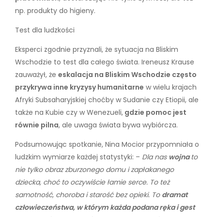
np. produkty do higieny.
Test dla ludzkości
Eksperci zgodnie przyznali, że sytuacja na Bliskim
Wschodzie to test dla całego świata. Ireneusz Krause
zauważył, że
eskalacja na Bliskim Wschodzie często
przykrywa inne kryzysy humanitarne
w wielu krajach
Afryki Subsaharyjskiej choćby w Sudanie czy Etiopii, ale
także na Kubie czy w Wenezueli,
gdzie pomoc jest
równie pilna
, ale uwaga świata bywa wybiórcza.
Podsumowując spotkanie, Nina Mocior przypomniała o
ludzkim wymiarze każdej statystyki: –
Dla nas
wojna
to
nie tylko obraz zburzonego domu i zapłakanego
dziecka, choć to oczywiście łamie serce. To też
samotność, choroba i starość bez opieki. To
dramat
człowieczeństwa, w którym każda podana ręka i gest