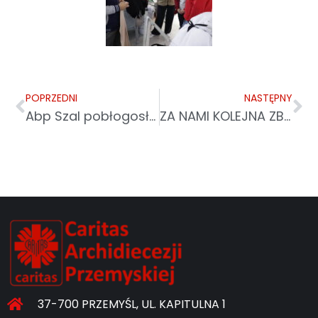
POPRZEDNI
NASTĘPNY
Abp Szal pobłogosławił pierwsze Okno Życia w archidiecezji przemyskiej
ZA NAMI KOLEJNA ZBIÓRKA ŻYWNOŚCI CARITAS „TAK POMAGAM”
37-700 PRZEMYŚL, UL. KAPITULNA 1