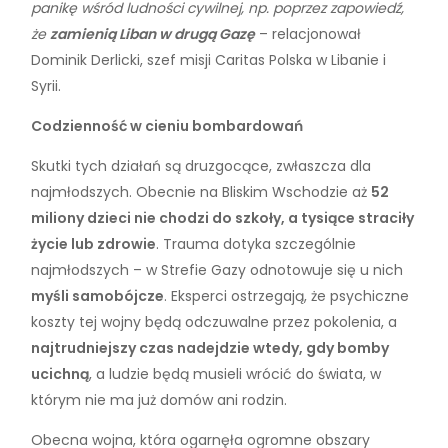
panikę wśród ludności cywilnej, np. poprzez zapowiedź,
że
zamienią Liban w drugą Gazę
– relacjonował
Dominik Derlicki, szef misji Caritas Polska w Libanie i
Syrii.
Codzienność w cieniu bombardowań
Skutki tych działań są druzgocące, zwłaszcza dla
najmłodszych. Obecnie na Bliskim Wschodzie aż
52
miliony dzieci nie chodzi do szkoły, a tysiące straciły
życie lub zdrowie
. Trauma dotyka szczególnie
najmłodszych – w Strefie Gazy odnotowuje się u nich
myśli samobójcze
. Eksperci ostrzegają, że psychiczne
koszty tej wojny będą odczuwalne przez pokolenia, a
najtrudniejszy czas nadejdzie wtedy, gdy bomby
ucichną
, a ludzie będą musieli wrócić do świata, w
którym nie ma już domów ani rodzin.
Obecna wojna, która ogarnęła ogromne obszary