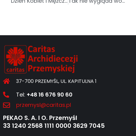
Dzień Kobiet i Mężczyzn w Centrum Usług Senioralnych w Sanoku
Tak nie wygląda wojna, to upadek zasad humanitarnych. Caritas Polska wzywa do ochrony cywilów na Bliskim Wschodzie
37-700 PRZEMYŚL, UL. KAPITULNA 1
Tel:
+48 16 676 90 60
przemysl@caritas.pl
PEKAO S. A. I O. Przemyśl
33 1240 2568 1111 0000 3629 7045