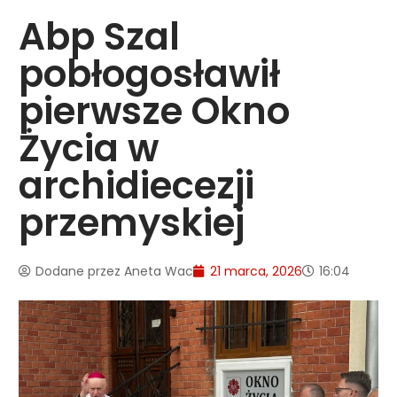
Abp Szal
pobłogosławił
pierwsze Okno
Życia w
archidiecezji
przemyskiej
Dodane przez
Aneta Wac
21 marca, 2026
16:04