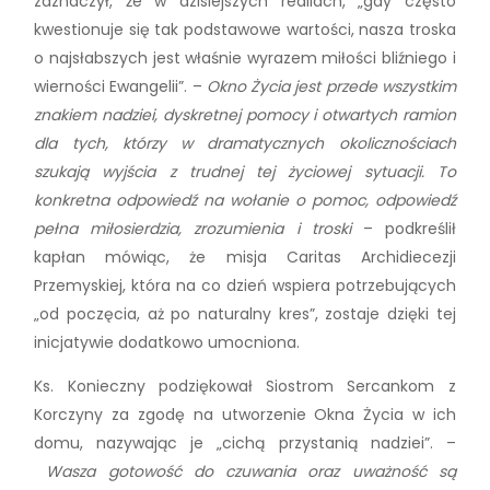
zaznaczył, że w dzisiejszych realiach, „gdy często
kwestionuje się tak podstawowe wartości, nasza troska
o najsłabszych jest właśnie wyrazem miłości bliźniego i
wierności Ewangelii”. –
Okno Życia jest przede wszystkim
znakiem nadziei, dyskretnej pomocy i otwartych ramion
dla tych, którzy w dramatycznych okolicznościach
szukają wyjścia z trudnej tej życiowej sytuacji. To
konkretna odpowiedź na wołanie o pomoc, odpowiedź
pełna miłosierdzia, zrozumienia i troski
– podkreślił
kapłan mówiąc, że misja Caritas Archidiecezji
Przemyskiej, która na co dzień wspiera potrzebujących
„od poczęcia, aż po naturalny kres”, zostaje dzięki tej
inicjatywie dodatkowo umocniona.
Ks. Konieczny podziękował Siostrom Sercankom z
Korczyny za zgodę na utworzenie Okna Życia w ich
domu, nazywając je „cichą przystanią nadziei”. –
Wasza gotowość do czuwania oraz uważność są