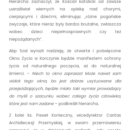
Hierarcha zaznaczył, że Kościół katolicki od zawsze
uwrażliwiał wiernych na opiekę nad chorymi,
cierpiącymi i dziećmi, eliminując „różne pogańskie
zwyczaje, które nieraz były bardzo brutalne, zwłaszcza
wobec dzieci niepełnosprawnych czy też
niepożądanych”.
Abp Szal wyraził nadzieję, że otwarte i poświęcone
Okno Życia w Korczynie będzie manifestem ochrony
życia od naturalnego poczęcia, aż do naturalnej
śmierci. –
Niech to okno zaprasza!
Może nawet sam
widok tego okna, bo jest dobrze usytuowane dla
przejeżdżających, będzie miało taki wymiar prowadzący
do myśli o szacunku wobec całego życia człowieka,
które jest nam zadane
– podkreślił hierarcha.
Z kolei ks. Paweł Konieczny, wicedyrektor Caritas
Archidiecezji Przemyskiej, w swoim przemówieniu