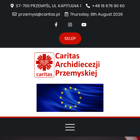
37-700 PRZEMYŚL, UL. KAPITULNA 1
+48 16 676 90 60
przemysl@caritas.pl
Thursday, 6th August 2026
SKLEP
Carit
Strona Caritas
Archidiecezji
Archidie
Przemyskiej –
pomoc
Przemys
potrzebującym
dzieła
miłosierdzia