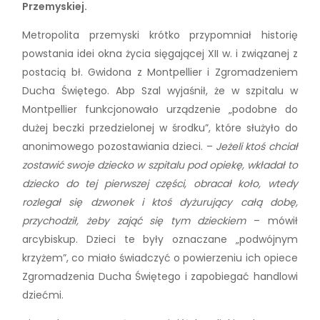
Przemyskiej.
Metropolita przemyski krótko przypomniał historię
powstania idei okna życia sięgającej XII w. i związanej z
postacią bł. Gwidona z Montpellier i Zgromadzeniem
Ducha Świętego. Abp Szal wyjaśnił, że w szpitalu w
Montpellier funkcjonowało urządzenie „podobne do
dużej beczki przedzielonej w środku”, które służyło do
anonimowego pozostawiania dzieci. –
Jeżeli ktoś chciał
zostawić swoje dziecko w szpitalu pod opiekę, wkładał to
dziecko do tej pierwszej części, obracał koło, wtedy
rozlegał się dzwonek i ktoś dyżurujący całą dobę,
przychodził, żeby zająć się tym dzieckiem
– mówił
arcybiskup. Dzieci te były oznaczane „podwójnym
krzyżem”, co miało świadczyć o powierzeniu ich opiece
Zgromadzenia Ducha Świętego i zapobiegać handlowi
dziećmi.