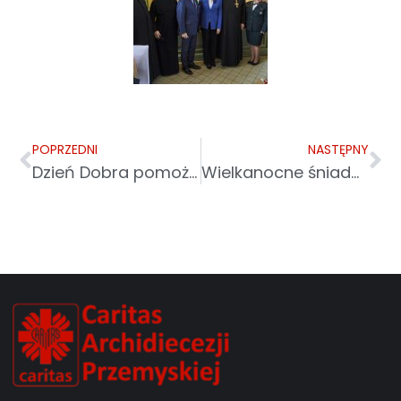
POPRZEDNI
NASTĘPNY
Dzień Dobra pomoże zapewnić dom tym, którzy go potrzebują
Wielkanocne śniadanie dla uchodźców na przemyskim dworcu