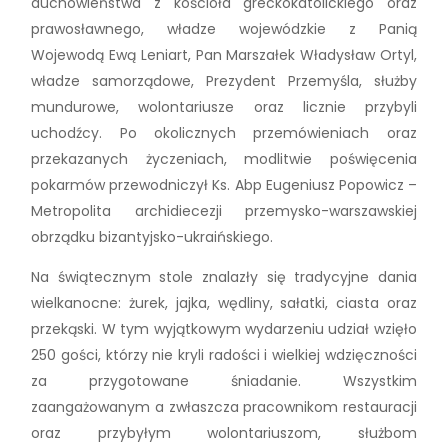
duchowieństwa z kościoła greckokatolickiego oraz
prawosławnego, władze wojewódzkie z Panią
Wojewodą Ewą Leniart, Pan Marszałek Władysław Ortyl,
władze samorządowe, Prezydent Przemyśla, służby
mundurowe, wolontariusze oraz licznie przybyli
uchodźcy. Po okolicznych przemówieniach oraz
przekazanych życzeniach, modlitwie poświęcenia
pokarmów przewodniczył Ks. Abp Eugeniusz Popowicz –
Metropolita archidiecezji przemysko-warszawskiej
obrządku bizantyjsko-ukraińskiego.
Na świątecznym stole znalazły się tradycyjne dania
wielkanocne: żurek, jajka, wędliny, sałatki, ciasta oraz
przekąski. W tym wyjątkowym wydarzeniu udział wzięło
250 gości, którzy nie kryli radości i wielkiej wdzięczności
za przygotowane śniadanie. Wszystkim
zaangażowanym a zwłaszcza pracownikom restauracji
oraz przybyłym wolontariuszom, służbom