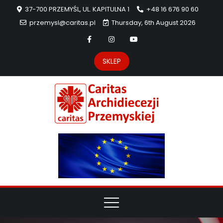
37-700 PRZEMYŚL, UL. KAPITULNA 1
+48 16 676 90 60
przemysl@caritas.pl
Thursday, 6th August 2026
SKLEP
Carit
Strona Caritas
Archidiecezji
Archidie
Przemyskiej –
pomoc
Przemys
potrzebującym
dzieła
miłosierdzia