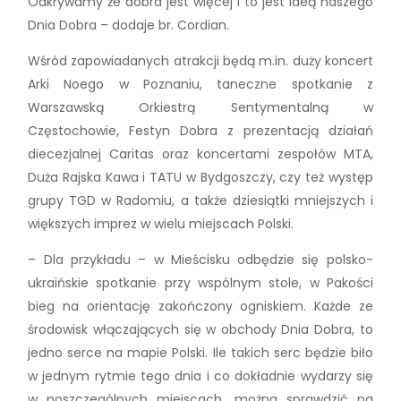
Odkrywamy że dobra jest więcej i to jest ideą naszego
Dnia Dobra – dodaje br. Cordian.
Wśród zapowiadanych atrakcji będą m.in. duży koncert
Arki Noego w Poznaniu, taneczne spotkanie z
Warszawską Orkiestrą Sentymentalną w
Częstochowie, Festyn Dobra z prezentacją działań
diecezjalnej Caritas oraz koncertami zespołów MTA,
Duża Rajska Kawa i TATU w Bydgoszczy, czy też występ
grupy TGD w Radomiu, a także dziesiątki mniejszych i
większych imprez w wielu miejscach Polski.
– Dla przykładu – w Mieścisku odbędzie się polsko-
ukraińskie spotkanie przy wspólnym stole, w Pakości
bieg na orientację zakończony ogniskiem. Każde ze
środowisk włączających się w obchody Dnia Dobra, to
jedno serce na mapie Polski. Ile takich serc będzie biło
w jednym rytmie tego dnia i co dokładnie wydarzy się
w poszczególnych miejscach, można sprawdzić na