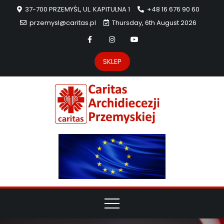
37-700 PRZEMYŚL, UL. KAPITULNA 1
+48 16 676 90 60
przemysl@caritas.pl
Thursday, 6th August 2026
SKLEP
Carit
Strona Caritas
Archidiecezji
Archidie
Przemyskiej –
pomoc
Przemys
potrzebującym
dzieła
miłosierdzia