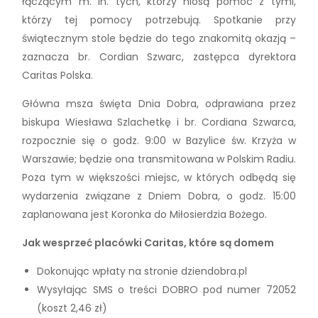
łączącym m. in. tych, którzy niosą pomoc z tymi,
którzy tej pomocy potrzebują. Spotkanie przy
świątecznym stole będzie do tego znakomitą okazją –
zaznacza br. Cordian Szwarc, zastępca dyrektora
Caritas Polska.
Główna msza święta Dnia Dobra, odprawiana przez
biskupa Wiesława Szlachetkę i br. Cordiana Szwarca,
rozpocznie się o godz. 9:00 w Bazylice św. Krzyża w
Warszawie; będzie ona transmitowana w Polskim Radiu.
Poza tym w większości miejsc, w których odbędą się
wydarzenia związane z Dniem Dobra, o godz. 15:00
zaplanowana jest Koronka do Miłosierdzia Bożego.
Jak wesprzeć placówki Caritas, które są domem
Dokonując wpłaty na stronie dziendobra.pl
Wysyłając SMS o treści DOBRO pod numer 72052
(koszt 2,46 zł)