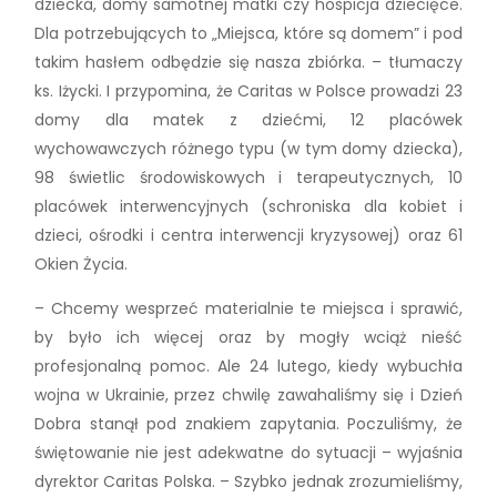
dziecka, domy samotnej matki czy hospicja dziecięce.
Dla potrzebujących to „Miejsca, które są domem” i pod
takim hasłem odbędzie się nasza zbiórka. – tłumaczy
ks. Iżycki. I przypomina, że Caritas w Polsce prowadzi 23
domy dla matek z dziećmi, 12 placówek
wychowawczych różnego typu (w tym domy dziecka),
98 świetlic środowiskowych i terapeutycznych, 10
placówek interwencyjnych (schroniska dla kobiet i
dzieci, ośrodki i centra interwencji kryzysowej) oraz 61
Okien Życia.
– Chcemy wesprzeć materialnie te miejsca i sprawić,
by było ich więcej oraz by mogły wciąż nieść
profesjonalną pomoc. Ale 24 lutego, kiedy wybuchła
wojna w Ukrainie, przez chwilę zawahaliśmy się i Dzień
Dobra stanął pod znakiem zapytania. Poczuliśmy, że
świętowanie nie jest adekwatne do sytuacji – wyjaśnia
dyrektor Caritas Polska. – Szybko jednak zrozumieliśmy,