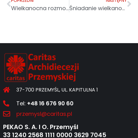
POPRZEDNI
NASTĘPNY
Wielkanocna rozmowa w TVP Rzeszów
Śniadanie wielkanocne dla uchodźców z Ukrainy
37-700 PRZEMYŚL, UL. KAPITULNA 1
Tel:
+48 16 676 90 60
przemysl@caritas.pl
PEKAO S. A. I O. Przemyśl
33 1240 2568 1111 0000 3629 7045